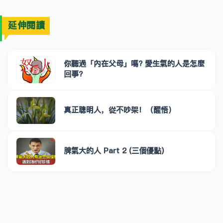
延伸閱讀
你聽過「內在父母」嗎? 愛生氣的人是怎麼
回事?
真正聰明人，從不吵架！（醒悟）
脾氣大的人 Part 2 (三個優點)