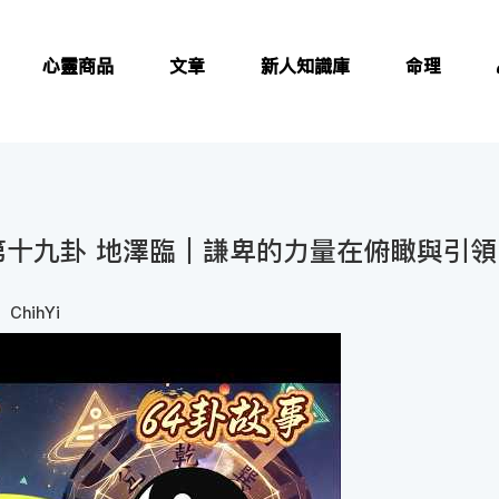
心靈商品
文章
新人知識庫
命理
 第十九卦 地澤臨｜謙卑的力量在俯瞰與引
ChihYi