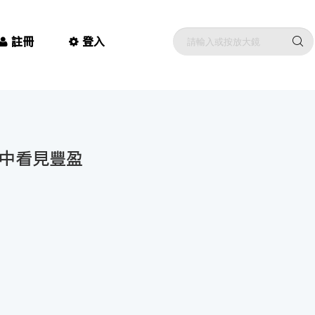
註冊
登入
領中看見豐盈