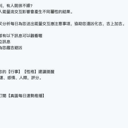
利，有人就很不順？
人能量流交互影響會產生不同屬性的結果。
叉分析每日為您送出能量交互應注意事項，協助您逢凶化吉，吉上加吉。
都有以下訊息可以觀看喔
位訊息
為您趨吉避凶
您的【行事】【性格】建議提醒
財運、感情、人際，評分。
訂閱【
真圓每日運勢推播
】