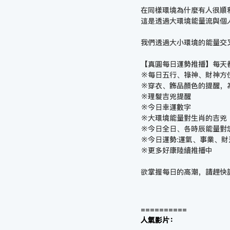
在同樣環境為什麼有人很順
這是透過大環境能量流與個
我們透過大小環境的能量交
【真圓每日運勢推播】每天
※每日五行、祿神、財神方
※穿衣、飾品顏色的提醒，
※理髮吉兇提醒
※今日幸運數字
※大環境能量對生肖的吉兇
※今日全日、各時辰能量對
※今日運勢:運氣、事業、
※更多好康陸續推播中
欲掌握每日的高潮，請趕快
==========
人氣影片：