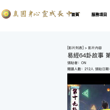
首頁
服務項目
[
影片列表
] > 影片內容
易經64卦故事
張貼者：ON
閱讀人數：212人 張貼日期：