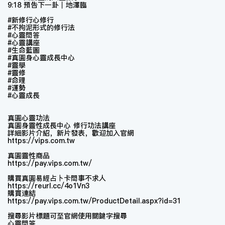
9:18 預告下一卦｜地澤臨
#新修行心修行
#不拘泥形式的修行法
#心靈問答
#心靈講座
#生命藍圖
#真圓身心靈成長中心
#靈學​
#靈修
#命理
#運勢
#心靈成長
真圓心靈功法
真圓身靈性成長中心 修行功法講座
詳細影片介紹，新片發表，歡迎加入官網
https://vips.com.tw
真圓靈性商品
https://pay.vips.com.tw/
購買真圓易經占卜卡問事不求人
https://reurl.cc/4o1Vn3
購買連結
https://pay.vips.com.tw/ProductDetail.aspx?id=31
搜尋影片標題可至官網使用關鍵字搜尋
心靈問答