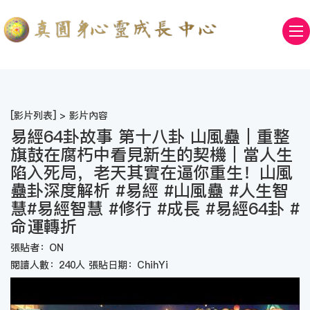
[
影片列表
] > 影片內容
易經64卦故事 第十八卦 山風蠱｜重整
旗鼓在腐朽中看見新生的契機｜當人生
陷入死局，老天其實在逼你重生！山風
蠱卦深度解析 #易經 #山風蠱 #人生智
慧#易經智慧 #修行 #成長 #易經64卦 #
命運轉折
張貼者：ON
閱讀人數：240人 張貼日期：ChihYi