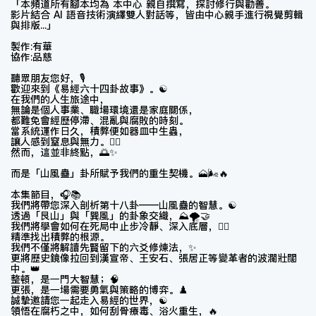
「本頻道所有腳本均為 本中心 親自撰寫，探討修行與勸善。
影片結合 AI 語音技術演繹雙人對話等，皆由中心親手進行視覺剪輯
與排版...」
製作:有華
協作:品慈
聽眾朋友您好，🎙️
歡迎來到《易經六十四卦故事》。☯️
在我們的人生旅途中，
無論是個人事業、職場環境還是家庭關係，
都難免會經歷停滯、混亂與腐敗的時刻。
當系統運作日久，積弊便如器皿中生蟲，
讓人感到窒息與無力。😮‍💨
然而，這並非終點，🌅✨
而是「山風蠱」卦所賦予我們的重生契機。🗻🌬️🔥
本集節目，🎧📚
我們將帶您深入剖析第十八卦——山風蠱的智慧。☯️
透過「艮山」與「巽風」的卦象交織，⛰️🌪️🤝
我們將學會如何在死局中止步冷靜、深入底層，🧘‍♂️
精準找出積弊的根源。
我們不僅將解讀先賢留下的六爻修煉法，✨
更將歷史鏡像拉回到漢宣帝、王安石、張居正等變革者的波瀾壯闊
中。👑
整頓，是一門大智慧；🧠
更張，是一場需要勇氣與策略的博弈。♟️
誠摯邀請您一起走入易經的世界，☯️
領悟在腐朽之中，如何刮骨療毒、浴火重生，🔥