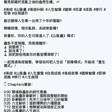
看見那藏於混亂之後的盎然生機。🌱
#易經 #山風蠱 #易經64卦 #人生智慧 #國學 #命運 #成長 #修行 #
哲學 #自我提升
最近覺得人生像一台用了十年的電腦？
開機很慢、程式亂跳、系統常當機？
恭喜你，你的人生可能進入了《山風蠱》模式！
蠱卦不是倒楣，而是提醒你：
🧹 該整理了！
🧹 該改革了！
🧹 該把那些拖累你的舊習慣清除了！
一起透過易經智慧，學習如何把人生從「故障模式」升級成「重生
模式」！
#易經 #山風蠱 #人生重整 #自我成長 #易經故事 #國學智慧 #哲學
思維 #修行 #人生啟發
👇 Chapters章節：
0:00 開場與蠱卦的時代意義
1:15 山風蠱卦象解析｜腐敗與整頓的開始
2:23 卦辭解析｜先甲三日後甲三日的智慧
3:25 六爻解析｜面對積弊的六種態度
7:12 歷史故事｜商鞅變法與張居正改革
8:29 山風蠱的人生啟示