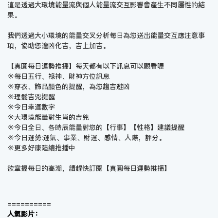
這是透過大環境能量流與個人能量流交互影響會產生不同屬性的結
果。
我們透過大小環境的能量交叉分析每日為您送出能量交互應注意事
項，協助您逢凶化吉，吉上加吉。
【真圓每日運勢推播】每天都有以下訊息可以觀看喔
※每日五行、祿神、財神方位訊息
※穿衣、飾品顏色的提醒，為您趨吉避凶
※理髮吉兇提醒
※今日幸運數字
※大環境能量對生肖的吉兇
※今日全日、各時辰能量對您的【行事】【性格】建議提醒
※今日運勢:運氣、事業、財運、感情、人際，評分。
※更多好康陸續推播中
欲掌握每日的高潮，請趕快訂閱【
真圓每日運勢推播
】
==========
人氣影片：