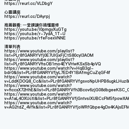
https://reurl.cc/VLDbgY
心靈講座
https://reurl.cc/DAyrpj
推薦觀看: 一堂課讓你搞懂靈修
https://youtu.be/l0pmgyXuGTg
https://youtu.be/r-7ydA_1T-U
https://youtu.be/rfeFoexVNNE
清單列表
https://www.youtube.com/playlist?
list=PLr8fGANRYVfj0E7UIGxFjCtS80cyI3AOM
https://www.youtube.com/playlist?
list=PLr8fGANRYVfisOB1mo4EYVHwKSxSb4pVQ
https://www.youtube.com/watch?v=HqB3gI-
bdr0&list=PLr8fGANRYVfjyL7ED4Y1BAfmgCuZqGF4f
https://www.youtube.com/watch?
v=LddKDOQ8_Cc&list=PLr8fGANRYVfgsvoNpUHPB6ugkLHuz8r
https://www.youtube.com/watch?
v=ficcxX72HhE&list=PLr8fGANRYVfh3Bcov6zjG08dbgeeKSC_
https://www.youtube.com/watch?
v=A1aL4OXUctI&list=PLr8fGANRYVfjGntvsiXUBCcFM5fpowXA
https://www.youtube.com/watch?
v=AG2tdZ_4Vfk&list=PLr8fGANRYVfjoWRfQbpe4gDx4KAjsEF