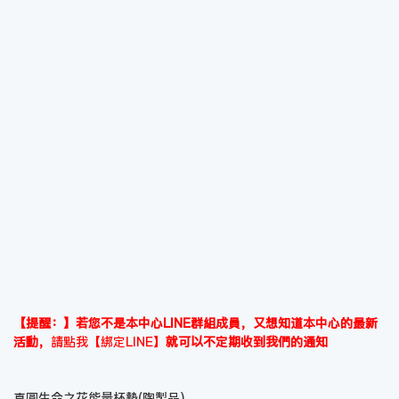
【提醒：】若您不是本中心LINE群組成員，又想知道本中心的最新
活動，
請點我【綁定LINE】
就可以不定期收到我們的通知
真圓生命之花能量杯墊(陶製品)