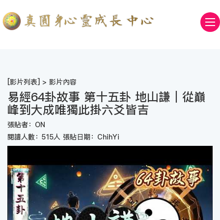
[
影片列表
] > 影片內容
易經64卦故事 第十五卦 地山謙｜從巔
峰到大成唯獨此掛六爻皆吉
張貼者：ON
閱讀人數：515人 張貼日期：ChihYi