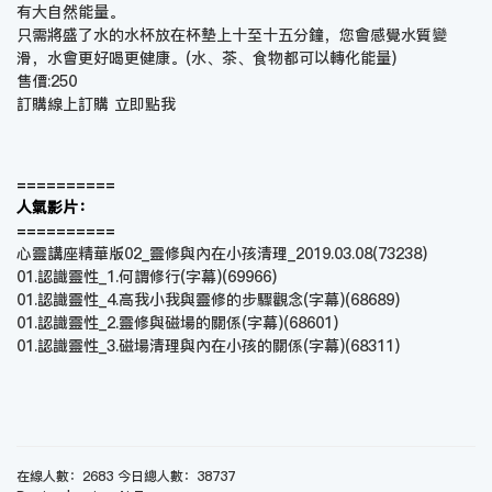
有大自然能量。
只需將盛了水的水杯放在杯墊上十至十五分鐘，您會感覺水質變
滑，水會更好喝更健康。(水、茶、食物都可以轉化能量)
售價:250
訂購線上訂購
立即點我
==========
人氣影片：
==========
心靈講座精華版02_靈修與內在小孩清理_2019.03.08
(73238)
01.認識靈性_1.何謂修行(字幕)
(69966)
01.認識靈性_4.高我小我與靈修的步驟觀念(字幕)
(68689)
01.認識靈性_2.靈修與磁場的關係(字幕)
(68601)
01.認識靈性_3.磁場清理與內在小孩的關係(字幕)
(68311)
在線人數：2683 今日總人數：38737