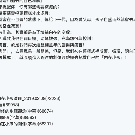
就是和過去的自己和解」
來提醒你，你有哪些需要療癒的？
讓事情變得更糟糕才來處理！
就會在不自覺的狀態下、傳給下一代，因為愛父母，孩子自然而然就會去
到空虛寂寞！
有作為、其實都是為了填補內在的空虛！
卻導致我們在關係裡、箭弩拔張，充滿怨恨與控制！
痛苦，於是我們再次經驗到童年的創傷與痛苦！
逃開」，去尋覓另一段關係，但是，我們卻在舊模式裡反覆、循環，讓自
舊模式」，就必須進入過往的創傷經驗裡去拯救自己的「內在小孩」！
孩清理_2019.03.08
(73226)
幕)
(69958)
靈修的步驟觀念(字幕)
(68674)
的關係(字幕)
(68593)
內在小孩的關係(字幕)
(68301)