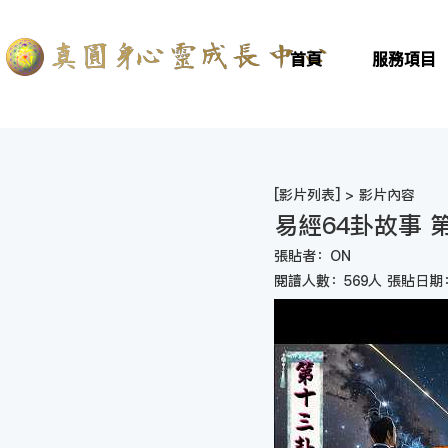
首頁
服務項目
[
影片列表
] > 影片內容
易經64卦故事
張貼者：ON
閱讀人數：569人 張貼日期：