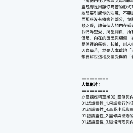
「擁抱內在小孩與父母和解
靈魂總是用讓你痛苦的形式
她想要引起你的注意，不要
而那些沒有療癒的部分，你
缺乏愛，讓每個人的內在感
我們渴望愛、渴望關係，所
但是、內在的匱乏與創傷，
關係裡的衝突、拉扯，叫人
因為痛苦，於是人本能地「
想要解脫這種反覆受傷的「
==========
人氣影片：
==========
心靈講座精華版02_靈修與內在小
01.認識靈性_1.何謂修行(字
01.認識靈性_4.高我小我與
01.認識靈性_2.靈修與磁場
01.認識靈性_3.磁場清理與