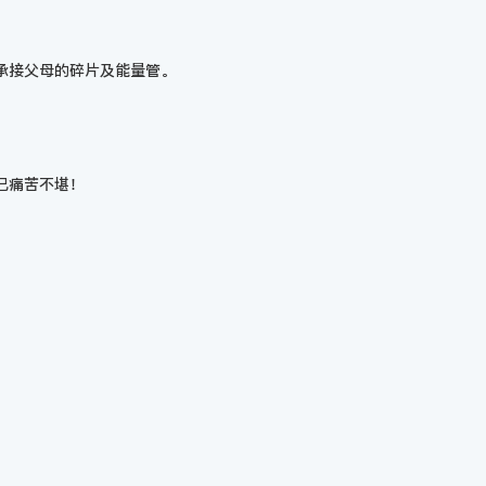
承接父母的碎片及能量管。
己痛苦不堪！