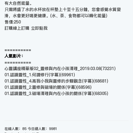
有大自然能量。
只需將盛了水的水杯放在杯墊上十至十五分鐘，您會感覺水質變
滑，水會更好喝更健康。(水、茶、食物都可以轉化能量)
售價:250
訂購線上訂購
立即點我
==========
人氣影片：
==========
心靈講座精華版02_靈修與內在小孩清理_2019.03.08
(73231)
01.認識靈性_1.何謂修行(字幕)
(69961)
01.認識靈性_4.高我小我與靈修的步驟觀念(字幕)
(68681)
01.認識靈性_2.靈修與磁場的關係(字幕)
(68596)
01.認識靈性_3.磁場清理與內在小孩的關係(字幕)
(68305)
在線人數：85 今日總人數：9981