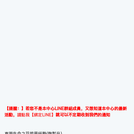
【提醒：】若您不是本中心LINE群組成員，又想知道本中心的最新
活動，
請點我【綁定LINE】
就可以不定期收到我們的通知
真圓生命之花能量杯墊(陶製品)