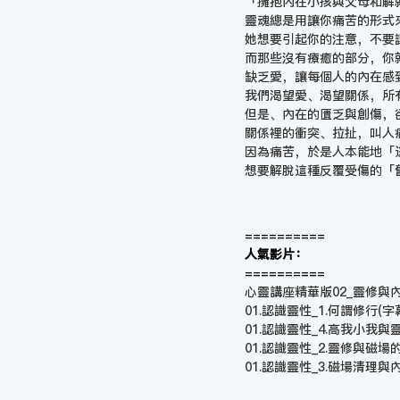
「擁抱內在小孩與父母和解
靈魂總是用讓你痛苦的形式
她想要引起你的注意，不要
而那些沒有療癒的部分，你
缺乏愛，讓每個人的內在感
我們渴望愛、渴望關係，所
但是、內在的匱乏與創傷，
關係裡的衝突、拉扯，叫人
因為痛苦，於是人本能地「
想要解脫這種反覆受傷的「
==========
人氣影片：
==========
心靈講座精華版02_靈修與內在小
01.認識靈性_1.何謂修行(字
01.認識靈性_4.高我小我與
01.認識靈性_2.靈修與磁場
01.認識靈性_3.磁場清理與