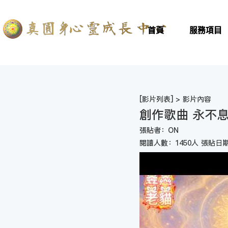
首頁
服務項目
[
影片列表
] > 影片內容
創作歌曲 永不
張貼者：ON
閱讀人數：1450人 張貼日期