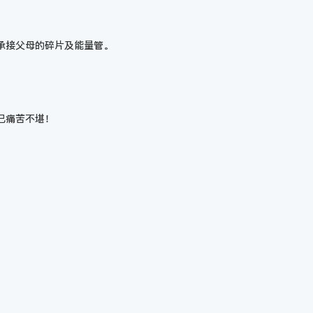
承接父母的碎片及能量管。
己痛苦不堪！