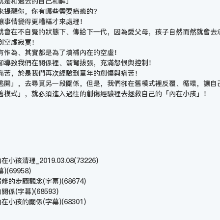
就是和過去的自己和解」
來提醒你，你有哪些需要療癒的？
讓事情變得更糟糕才來處理！
就會在不自覺的狀態下、傳給下一代，因為愛父母，孩子自然而然就會去
到空虛寂寞！
有作為、其實都是為了填補內在的空虛！
卻導致我們在關係裡、箭弩拔張，充滿怨恨與控制！
痛苦，於是我們再次經驗到童年的創傷與痛苦！
逃開」，去尋覓另一段關係，但是，我們卻在舊模式裡反覆、循環，讓自
舊模式」，就必須進入過往的創傷經驗裡去拯救自己的「內在小孩」！
孩清理_2019.03.08
(73226)
幕)
(69958)
靈修的步驟觀念(字幕)
(68674)
的關係(字幕)
(68593)
內在小孩的關係(字幕)
(68301)