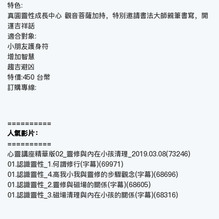
特色:
真圓靈性成長中心 觀音菩薩加持，特別邀請書法大師親筆書寫，開
運吉祥話
適合對象:
小朋友護身符
增加智慧
趨吉避凶
特價:450 台幣
訂購專線:
==========
人氣影片：
==========
心靈講座精華版02_靈修與內在小孩清理_2019.03.08
(73246)
01.認識靈性_1.何謂修行(字幕)
(69971)
01.認識靈性_4.高我小我與靈修的步驟觀念(字幕)
(68696)
01.認識靈性_2.靈修與磁場的關係(字幕)
(68605)
01.認識靈性_3.磁場清理與內在小孩的關係(字幕)
(68316)