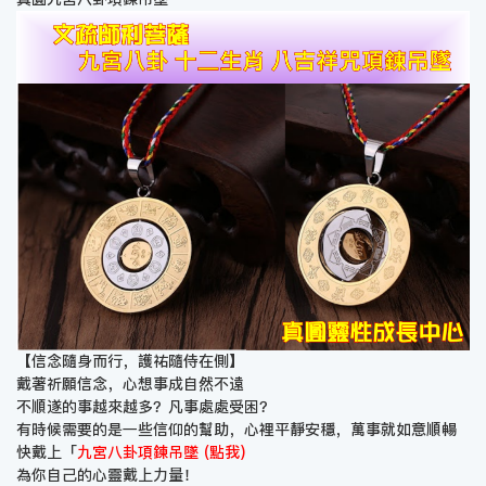
【信念隨身而行，護祐隨侍在側】
戴著祈願信念，心想事成自然不遠
不順遂的事越來越多？凡事處處受困？
有時候需要的是一些信仰的幫助，心裡平靜安穩，萬事就如意順暢
快戴上「
九宮八卦項鍊吊墜 (點我)
為你自己的心靈戴上力量！