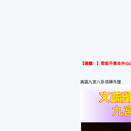
【提醒：】若您不是本中心L
真圓九宮八卦項鍊吊墜