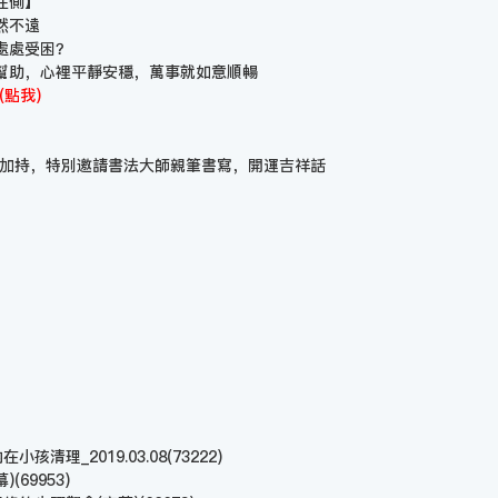
在側】
然不遠
處處受困？
幫助，心裡平靜安穩，萬事就如意順暢
(點我)
薩加持，特別邀請書法大師親筆書寫，開運吉祥話
孩清理_2019.03.08
(73222)
幕)
(69953)