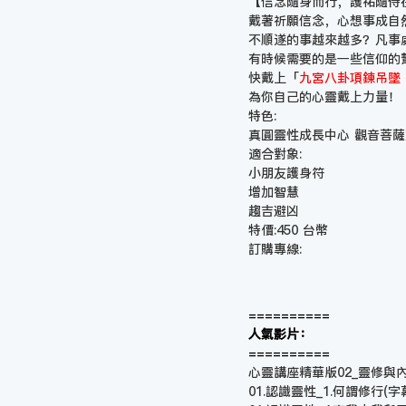
【信念隨身而行，護祐隨侍
戴著祈願信念，心想事成自
不順遂的事越來越多？凡事
有時候需要的是一些信仰的
快戴上「
九宮八卦項鍊吊墜 
為你自己的心靈戴上力量！
特色:
真圓靈性成長中心 觀音菩
適合對象:
小朋友護身符
增加智慧
趨吉避凶
特價:450 台幣
訂購專線:
==========
人氣影片：
==========
心靈講座精華版02_靈修與內在小
01.認識靈性_1.何謂修行(字