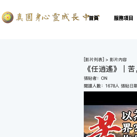
首頁
服務項目
[
影片列表
] > 影片內容
《任逍遙》｜苦
張貼者：ON
閱讀人數：1678人 張貼日期