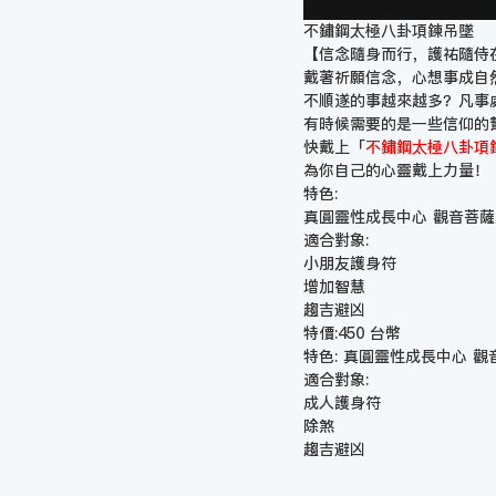
不鏽鋼太極八卦項鍊吊墜
【信念隨身而行，護祐隨侍
戴著祈願信念，心想事成自
不順遂的事越來越多？凡事
有時候需要的是一些信仰的
快戴上「
不鏽鋼太極八卦項鍊
為你自己的心靈戴上力量！
特色:
真圓靈性成長中心 觀音菩
適合對象:
小朋友護身符
增加智慧
趨吉避凶
特價:450 台幣
特色: 真圓靈性成長中心 觀
適合對象:
成人護身符
除煞
趨吉避凶