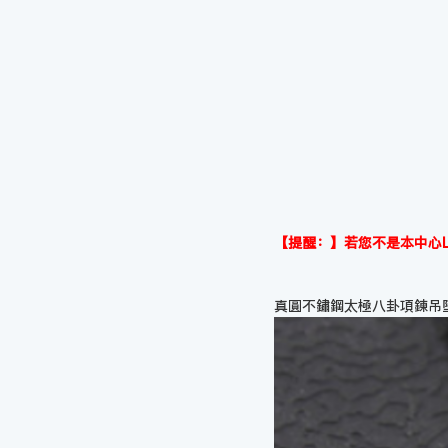
【提醒：】若您不是本中心L
真圓不鏽鋼太極八卦項鍊吊