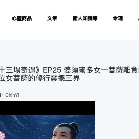
心靈商品
文章
新人知識庫
命理
十三場奇遇》EP25 婆須蜜多女—菩薩離貪
位女菩薩的修行震撼三界
：ChihYi