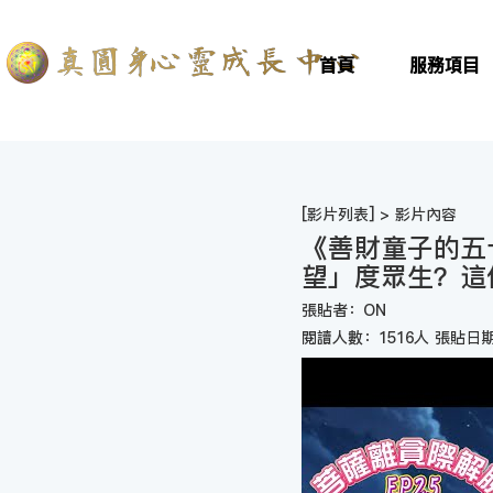
首頁
服務項目
[
影片列表
] > 影片內容
《善財童子的五
望」度眾生？這
張貼者：ON
閱讀人數：1516人 張貼日期