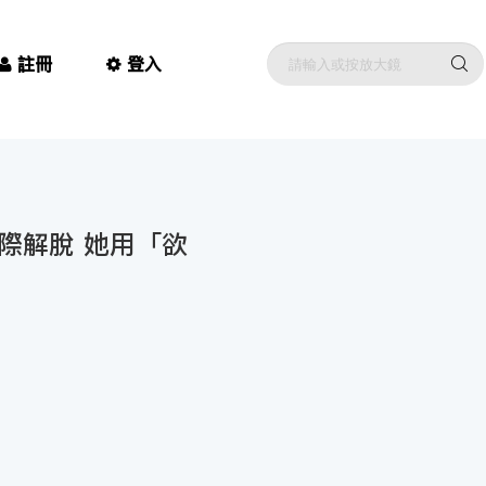
註冊
登入
際解脫 她用「欲