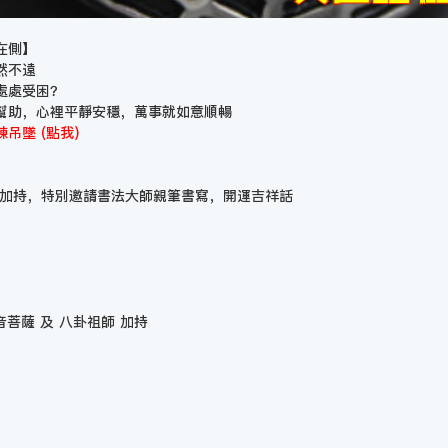
在側】
然不遠
處處受困？
幫助，心裡平靜安穩，萬事就如意順暢
吊墜 (點我)
薩加持，特別邀請書法大師親筆書寫，開運吉祥話
音菩薩 及 八卦祖師 加持