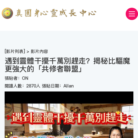
[
影片列表
] > 影片內容
遇到靈體干擾千萬別趕走？揭秘比驅魔
更強大的「共修者聯盟」
張貼者：ON
閱讀人數：2870人 張貼日期：Allan