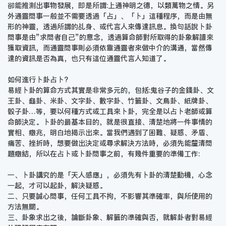
卻能推測出事物發展，即是所謂:上通神明之德，以類萬物之情。另
外通靈問事一般並不需要透過「占」、「卜」這種程序，而是由無
形的神靈，透過所謂的乩身、或代言人來傳達訊息。換句話說卜卦
問事是由”求問者自己”的意念，透過算命師對所取得的卦象解讀來
獲取資訊，而通靈問事則必須依靠通靈者來做中介的溝通，當然傳
達的資訊是否為真，也只有這位通靈代言人知道了。
如何進行卜卦占卜?
易經卜卦的算命方式其實是非常多元的，包括:鬼谷子的金錢卦、文
王卦、龜卦、米卦、文字卦、數字卦、竹籤卦、文鳥卦、紙牌卦、
骰子卦…等，要以何種方式或工具來卜卦，完全是以占卜老師或算
命師決定。卜卦的最基本目的，就是很直接、清楚地將一件事情的
實相、癥兆，明白地揭示出來。當我們遇到了困難、疑惑、矛盾、
痛苦、挫折時，想要做出決定或尋求解決方法時，必須先能釐清問
題癥結，所以在占卜或卜卦問事之前，有幾件重要的準備工作:
一、卜卦講究的是「天人感應」，必須先有卜卦的清楚動機，心念
一起，才可以起卦，解決疑惑。
二、只要誠心問事，任何工具不拘，不影響其準確率，與所使用的
方法無關。
三、卦象求出之後，論斷卦象、解籤的準確與否，就解卦者對易經