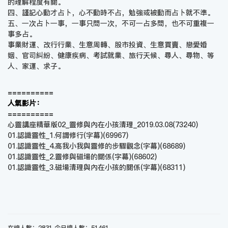
的理解程度有關。
四、謹記心動才占卜，心不動時不占，勉強或被動而占卜就不準。
五、一次占卜一事，一事只問一次，不可一占多問，也不可重複一
事多占。
事業財運、改行行業、生意周轉、股市投資、生意買賣、戀愛婚
姻、官司糾紛、健康疾病、考試就業、旅行天候、尋人、尋物、等
人、家運、求子。
==========
人氣影片：
==========
心靈講座精華版02_靈修與內在小孩清理_2019.03.08
(73240)
01.認識靈性_1.何謂修行(字幕)
(69967)
01.認識靈性_4.高我小我與靈修的步驟觀念(字幕)
(68689)
01.認識靈性_2.靈修與磁場的關係(字幕)
(68602)
01.認識靈性_3.磁場清理與內在小孩的關係(字幕)
(68311)
在線人數：2831 今日總人數：51461