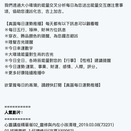
我們透過大小環境的能量交叉分析每日為您送出能量交互應注意事
項，協助您逢凶化吉，吉上加吉。
【真圓每日運勢推播】每天都有以下訊息可以觀看喔
※每日五行、祿神、財神方位訊息
※穿衣、飾品顏色的提醒，為您趨吉避凶
※理髮吉兇提醒
※今日幸運數字
※大環境能量對生肖的吉兇
※今日全日、各時辰能量對您的【行事】【性格】建議提醒
※今日運勢:運氣、事業、財運、感情、人際，評分。
※更多好康陸續推播中
欲掌握每日的高潮，請趕快訂閱【
真圓每日運勢推播
】
==========
人氣影片：
==========
心靈講座精華版02_靈修與內在小孩清理_2019.03.08
(73231)
01.認識靈性_1.何謂修行(字幕)
(69962)