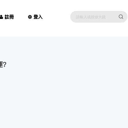
註冊
登入
運？