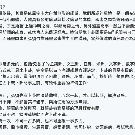
同?
讀依歸，其實是依靠宇宙大自然無形的能量。我們所處的環境，是一個充
一個小個體。人體具有發射信息與接收信息的本能，兩者之間能夠通過人
展，即是所謂:上通神明之德，以類萬物之情。另外通靈問事一般並不需要
過所謂的乩身、或代言人來傳達訊息。換句話說卜卦問事是由”求問者自己
，而通靈問事則必須依靠通靈者來做中介的溝通，當然傳達的資訊是否為
非常多元的，包括:鬼谷子的金錢卦、文王卦、龜卦、米卦、文字卦、數字
方式或工具來卜卦，完全是以占卜老師或算命師決定。卜卦的最基本目的
地揭示出來。當我們遇到了困難、疑惑、矛盾、痛苦、挫折時，想要做出
在占卜或卜卦問事之前，有幾件重要的準備工作:
應」，必須先有卜卦的清楚動機，心念一起，才可以起卦，解決疑惑。
具不拘，不影響其準確率，與所使用的方法無關。
象、解籤的準確與否，就解卦者對易經的理解程度有關。
動時不占，勉強或被動而占卜就不準。
問一次，不可一占多問，也不可重複一事多占。
周轉、股市投資、生意買賣、戀愛婚姻、官司糾紛、健康疾病、考試就業