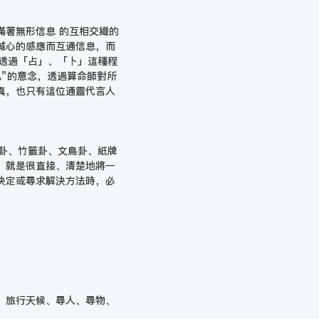
滿著無形信息 的互相交織的
誠心的感應而互通信息，而
透過「占」、「卜」這種程
”的意念，透過算命師對所
真，也只有這位通靈代言人
卦、竹籤卦、文鳥卦、紙牌
，就是很直接、清楚地將一
決定或尋求解決方法時，必
、旅行天候、尋人、尋物、