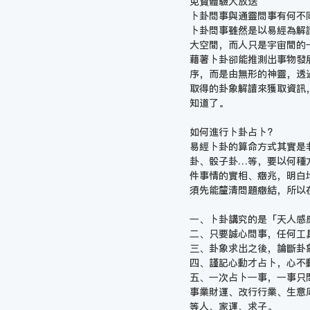
免費體驗大放送
卜卦問事與通靈問事有何不
卜卦問事雖然是以易經為解
大空間，而人只是宇宙間的
藉著卜卦卻能推測出事物發
序，而是由無形的神靈，透
取得的卦象解讀來獲取資訊
知道了。
如何進行卜卦占卜?
易經卜卦的算命方式其實是
卦、骰子卦…等，要以何種
件事情的實相、癥兆，明白
須先能釐清問題癥結，所以
一、卜卦講究的是「天人感
二、只要誠心問事，任何工
三、卦象求出之後，論斷卦
四、謹記心動才占卜，心不
五、一次占卜一事，一事只
事業財運、改行行業、生意
等人、家運、求子。