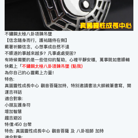
不鏽鋼太極八卦項鍊吊墜
【信念隨身而行，護祐隨侍在側】
戴著祈願信念，心想事成自然不遠
不順遂的事越來越多？凡事處處受困？
有時候需要的是一些信仰的幫助，心裡平靜安穩，萬事就如意順暢
快戴上「
不鏽鋼太極八卦項鍊吊墜 (點我)
為你自己的心靈戴上力量！
特色:
真圓靈性成長中心 觀音菩薩加持，特別邀請書法大師親筆書寫，開
運吉祥話
適合對象:
小朋友護身符
增加智慧
趨吉避凶
特價:450 台幣
特色: 真圓靈性成長中心 觀音菩薩 及 八卦祖師 加持
適合對象: