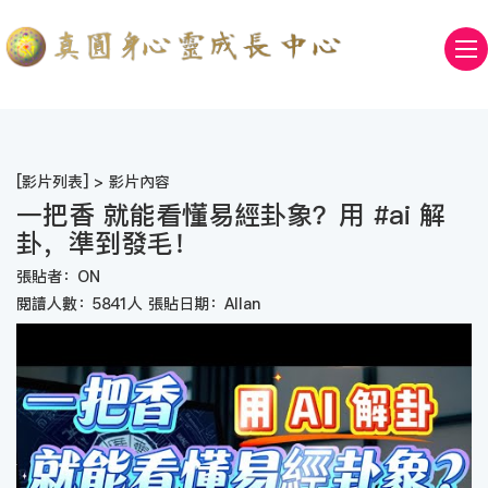
[
影片列表
] > 影片內容
一把香 就能看懂易經卦象？用 #ai 解
卦，準到發毛！
張貼者：ON
閱讀人數：5841人 張貼日期：Allan