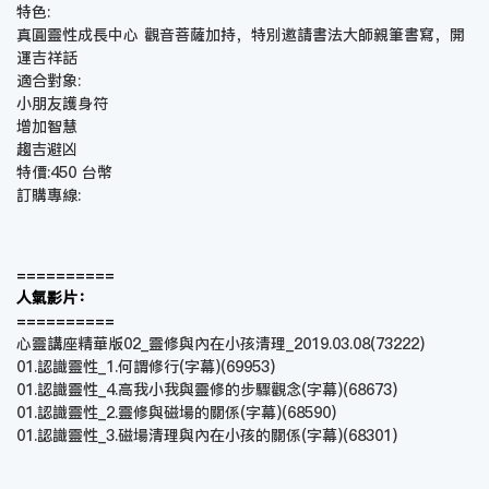
特色:
真圓靈性成長中心 觀音菩薩加持，特別邀請書法大師親筆書寫，開
運吉祥話
適合對象:
小朋友護身符
增加智慧
趨吉避凶
特價:450 台幣
訂購專線:
==========
人氣影片：
==========
心靈講座精華版02_靈修與內在小孩清理_2019.03.08
(73222)
01.認識靈性_1.何謂修行(字幕)
(69953)
01.認識靈性_4.高我小我與靈修的步驟觀念(字幕)
(68673)
01.認識靈性_2.靈修與磁場的關係(字幕)
(68590)
01.認識靈性_3.磁場清理與內在小孩的關係(字幕)
(68301)