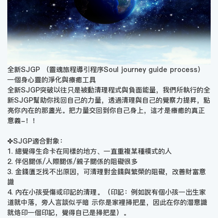
全新SJGP （靈魂旅程導引程序Soul journey guide process）
一個身心靈的淨化與療癒工具
全新SJGP突破以往只是被動清理程式與負面能量，我們所執行的全
新SJGP幫助你找回自己的力量，透過清理與自己的覺察力提昇，點
亮你內在的那盞光。把力量交回到你自己身上，這才是療癒的真正
意義-！！
✤SJGP適合對象：
1. 總覺得生命卡在同樣的地方、一直重複某種模式的人
2. 伴侶關係/人際關係/親子關係的阻礙很多
3. 金錢匱乏找不出原因，可清理對金錢與繁榮的阻礙，改善財富意
識
4. 內在小孩受傷或印記的清理。（印記：例如說有個小孩一出生家
道就中落，旁人言談似乎暗 示你是家裡掃把星，因此在你的潛意識
就烙印一個印記，覺得自已是掃把星）。