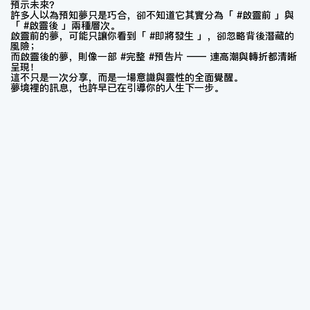
預示未來？
許多人以為預知夢只是巧合，卻不知道它其實分為「 #啟靈前 」與
「 #啟靈後 」兩種層次。
啟靈前的夢，可能只讓你看到「 #即將發生 」，卻忽略背後潛藏的
風險；
而啟靈後的夢，則像一部 #完整 #預告片 —— 連高潮與轉折都清晰
呈現！
這不只是一次分享，而是一場意識與靈性的全面覺醒。
夢境裡的訊息，也許早已在引導你的人生下一步。