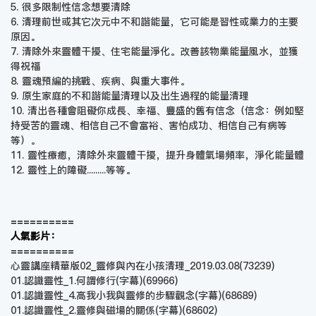
5. 很多限制性信念想要清除
6. 清理前世或其它次元中不和諧能量，它可能是習性或業力的主要
原因。
7. 清除外來靈體干擾、住宅能量淨化。改善該物業能量風水，並獲
得祝福
8. 靈魂預編的挑戰、疾病、與重大事件。
9. 原生家庭的不和諧能量清理以及出生過程的能量清理
10. 清出各種會阻礙你成長、幸福、豐盛的舊有信念（信念：例如堅
持受苦的靈魂、相信自己不會富裕、害怕成功、相信自己有病等
等）。
11. 靈性療癒，清除外來靈體干擾，提升身體氣場頻率，淨化能量體
12. 靈性上的障礙.........等等。
==========
人氣影片：
==========
心靈講座精華版02_靈修與內在小孩清理_2019.03.08
(73239)
01.認識靈性_1.何謂修行(字幕)
(69966)
01.認識靈性_4.高我小我與靈修的步驟觀念(字幕)
(68689)
01.認識靈性_2.靈修與磁場的關係(字幕)
(68602)