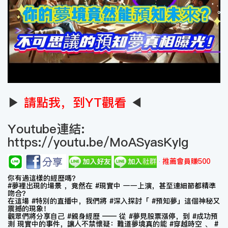
▶
請點我，到YT觀看
◀
Youtube連結:
https://youtu.be/MoASyasKyIg
推薦會員賺500
你有過這樣的經歷嗎？
#夢裡出現的場景 ，竟然在 #現實中 一一上演，甚至連細節都精準
吻合？
在這場 #特別的直播中，我們將 #深入探討「 #預知夢」這個神秘又
震撼的現象！
觀眾們將分享自己 #親身經歷 —— 從 #夢見股票漲停，到 #成功預
測 現實中的事件，讓人不禁懷疑：難道夢境真的能 #穿越時空 、 #