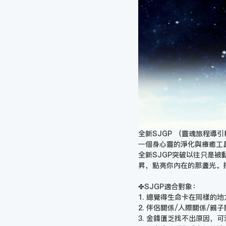
全新SJGP （靈魂旅程導引程序So
一個身心靈的淨化與療癒工
全新SJGP突破以往只是
昇，點亮你內在的那盞光。
✤SJGP適合對象：
1. 總覺得生命卡在同樣的
2. 伴侶關係/人際關係/親
3. 金錢匱乏找不出原因，