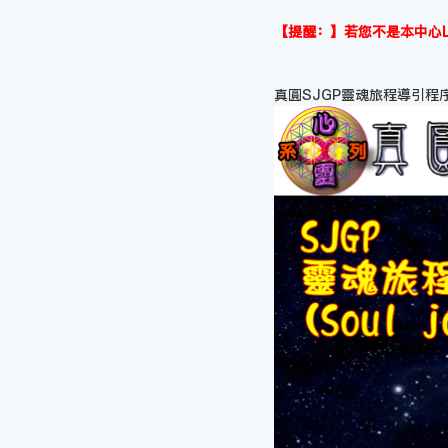
【提醒：】若您不是本中心L
真圓SJGP靈魂旅程導引程