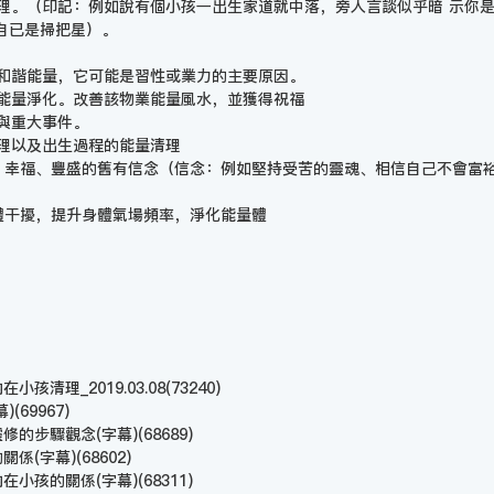
清理。（印記：例如說有個小孩一出生家道就中落，旁人言談似乎暗 示你
自已是掃把星）。
不和諧能量，它可能是習性或業力的主要原因。
宅能量淨化。改善該物業能量風水，並獲得祝福
、與重大事件。
清理以及出生過程的能量清理
成長、幸福、豐盛的舊有信念（信念：例如堅持受苦的靈魂、相信自己不會富
靈體干擾，提升身體氣場頻率，淨化能量體
。
孩清理_2019.03.08
(73240)
幕)
(69967)
靈修的步驟觀念(字幕)
(68689)
的關係(字幕)
(68602)
內在小孩的關係(字幕)
(68311)