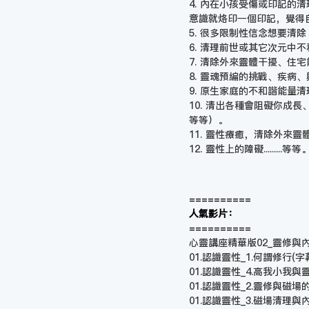
4. 內在小孩受傷或印記的
意識就烙印一個印記，覺得
5. 很多限制性信念想要清除
6. 清理前世或其它次元中
7. 清除外來靈體干擾、住
8. 靈魂預編的挑戰、疾病
9. 原生家庭的不和諧能量
10. 清出各種會阻礙你
等等）。
11. 靈性療癒，清除外來
12. 靈性上的障礙.........等等
==========
人氣影片：
==========
心靈講座精華版02_靈修與內在小
01.認識靈性_1.何謂修行(字
01.認識靈性_4.高我小我與
01.認識靈性_2.靈修與磁場
01.認識靈性_3.磁場清理與