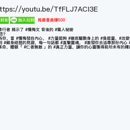
ttps://youtu.be/TfFLJ7ACI3E
推薦會員賺500
行者 揭示了 #懺悔文 背後的 #驚人秘密
意念？
你，當 #懺悔發自內心， #力量能夠 #徹底驅散身上的 #負能量，#改
 #親身經歷的見證，每一句話都 #直擊靈魂， #激發你去追尋那份內心 
革命，體驗「 #仁者無敵 」的 #真正力量，讓你的心靈獲得前所未有的