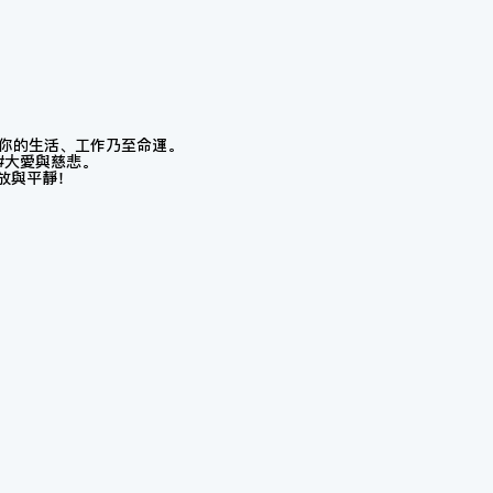
變你的生活、工作乃至命運。
#大愛與慈悲。
釋放與平靜！