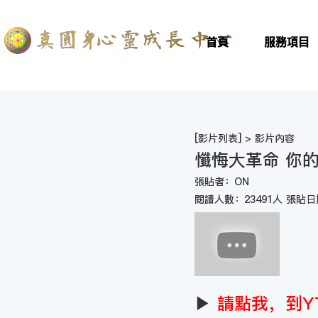
首頁
服務項目
[
影片列表
] > 影片內容
懺悔大革命 你
張貼者：ON
閱讀人數：23491人 張貼日期
▶
請點我，到Y