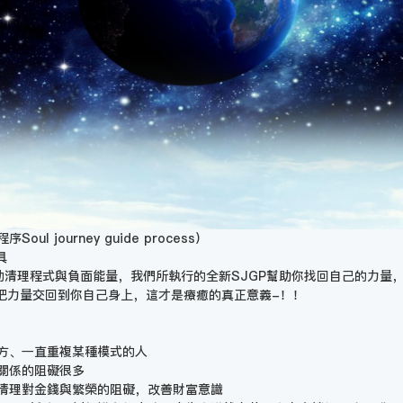
ul journey guide process）
具
被動清理程式與負面能量，我們所執行的全新SJGP幫助你找回自己的力量
把力量交回到你自己身上，這才是療癒的真正意義-！！
地方、一直重複某種模式的人
子關係的阻礙很多
可清理對金錢與繁榮的阻礙，改善財富意識