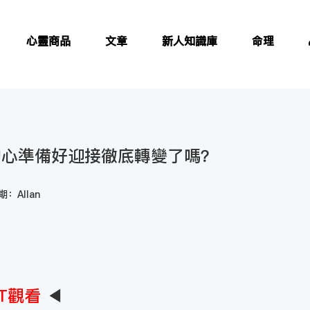
心靈商品
文章
新人知識庫
命理
的心準備好迎接徹底轉變了嗎？
：Allan
T觀看
◀