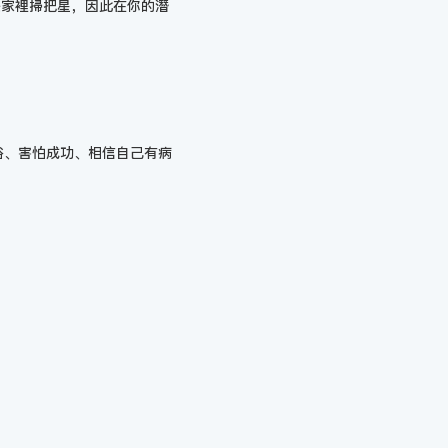
是家裡掃把星，因此在你的潛
裕、害怕成功、相信自己有病