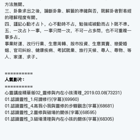
方法無關。
三、卦象求出之後，論斷卦象、解籤的準確與否，就解卦者對易經
的理解程度有關。
四、謹記心動才占卜，心不動時不占，勉強或被動而占卜就不準。
五、一次占卜一事，一事只問一次，不可一占多問，也不可重複一
事多占。
事業財運、改行行業、生意周轉、股市投資、生意買賣、戀愛婚
姻、官司糾紛、健康疾病、考試就業、旅行天候、尋人、尋物、等
人、家運、求子。
==========
人氣影片：
==========
心靈講座精華版02_靈修與內在小孩清理_2019.03.08
(73231)
01.認識靈性_1.何謂修行(字幕)
(69960)
01.認識靈性_4.高我小我與靈修的步驟觀念(字幕)
(68681)
01.認識靈性_2.靈修與磁場的關係(字幕)
(68595)
01.認識靈性_3.磁場清理與內在小孩的關係(字幕)
(68305)