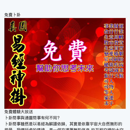
免費卜卦
免費體驗大放送
卜卦問事與通靈問事有何不同?
卜卦問事雖然是以易經為解讀依歸，其實是依靠宇宙大自然無形的