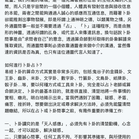
能量。我們所處的環境，是一個充滿著無形信息 的互相交織的大空
間，而人只是宇宙間的一個小個體。人體具有發射信息與接收信息
的本能，兩者之間能夠通過人誠心的感應而互通信息，而藉著卜卦
卻能推測出事物發展，即是所謂:上通神明之德，以類萬物之情。另
外通靈問事一般並不需要透過「占」、「卜」這種程序，而是由無
形的神靈，透過所謂的乩身、或代言人來傳達訊息。換句話說卜卦
問事是由”求問者自己”的意念，透過算命師對所取得的卦象解讀來
獲取資訊，而通靈問事則必須依靠通靈者來做中介的溝通，當然傳
達的資訊是否為真，也只有這位通靈代言人知道了。
如何進行卜卦占卜?
易經卜卦的算命方式其實是非常多元的，包括:鬼谷子的金錢卦、文
王卦、龜卦、米卦、文字卦、數字卦、竹籤卦、文鳥卦、紙牌卦、
骰子卦…等，要以何種方式或工具來卜卦，完全是以占卜老師或算
命師決定。卜卦的最基本目的，就是很直接、清楚地將一件事情的
實相、癥兆，明白地揭示出來。當我們遇到了困難、疑惑、矛盾、
痛苦、挫折時，想要做出決定或尋求解決方法時，必須先能釐清問
題癥結，所以在占卜或卜卦問事之前，有幾件重要的準備工作:
一、卜卦講究的是「天人感應」，必須先有卜卦的清楚動機，心念
一起，才可以起卦，解決疑惑。
二、只要誠心問事，任何工具不拘，不影響其準確率，與所使用的