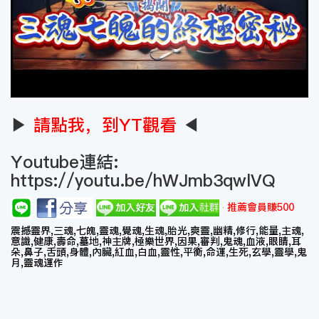
▶
請點我，到YT觀看
◀
Youtube連結:
https://youtu.be/hWJmb3qwlVQ
推薦會員賺500
震撼靈界,三魂,七魄,靈魂,覺魂,生魂,胎光,爽靈,幽精,修行,能量,主魂,
意識,健康,壽命,墓地,神主牌,極樂世界,因果,審判,鬼魂,血液,眼睛,耳
朵,鼻子,舌頭,身體,內臟,紅血,白血,靈性,平衡,命運,生死,玄學,靈學,鬼
月,靈魂運作