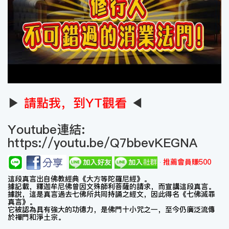
▶
請點我，到YT觀看
◀
Youtube連結:
https://youtu.be/Q7bbevKEGNA
推薦會員賺500
這段真言出自佛教經典《大方等陀羅尼經》。
據記載，釋迦牟尼佛曾因文殊師利菩薩的請求，而宣講這段真言。
據說，這是真言過去七佛所共同持誦之經文，因此得名《七佛滅罪
真言》。
它被認為具有強大的功德力，是佛門十小咒之一，至今仍廣泛流傳
於禪門和淨土宗。