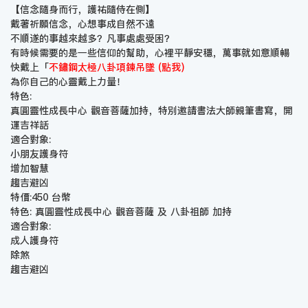
【信念隨身而行，護祐隨侍在側】
戴著祈願信念，心想事成自然不遠
不順遂的事越來越多？凡事處處受困？
有時候需要的是一些信仰的幫助，心裡平靜安穩，萬事就如意順暢
快戴上「
不鏽鋼太極八卦項鍊吊墜 (點我)
為你自己的心靈戴上力量！
特色:
真圓靈性成長中心 觀音菩薩加持，特別邀請書法大師親筆書寫，開
運吉祥話
適合對象:
小朋友護身符
增加智慧
趨吉避凶
特價:450 台幣
特色: 真圓靈性成長中心 觀音菩薩 及 八卦祖師 加持
適合對象:
成人護身符
除煞
趨吉避凶