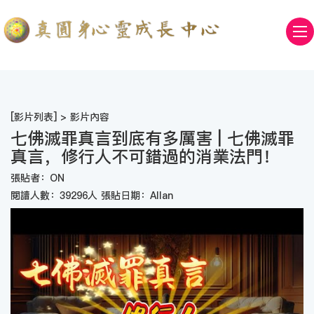
[
影片列表
] > 影片內容
七佛滅罪真言到底有多厲害 | 七佛滅罪
真言，修行人不可錯過的消業法門！
張貼者：ON
閱讀人數：39296人 張貼日期：Allan