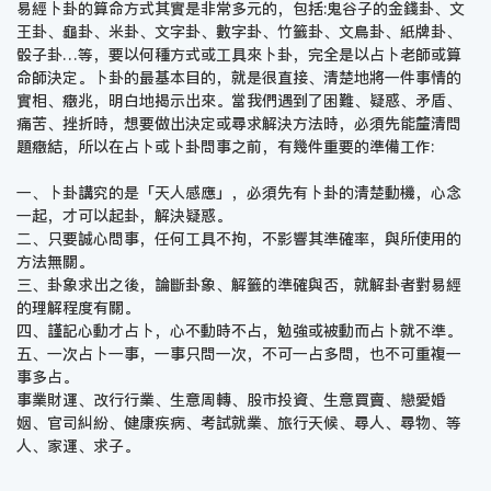
易經卜卦的算命方式其實是非常多元的，包括:鬼谷子的金錢卦、文
王卦、龜卦、米卦、文字卦、數字卦、竹籤卦、文鳥卦、紙牌卦、
骰子卦…等，要以何種方式或工具來卜卦，完全是以占卜老師或算
命師決定。卜卦的最基本目的，就是很直接、清楚地將一件事情的
實相、癥兆，明白地揭示出來。當我們遇到了困難、疑惑、矛盾、
痛苦、挫折時，想要做出決定或尋求解決方法時，必須先能釐清問
題癥結，所以在占卜或卜卦問事之前，有幾件重要的準備工作:
一、卜卦講究的是「天人感應」，必須先有卜卦的清楚動機，心念
一起，才可以起卦，解決疑惑。
二、只要誠心問事，任何工具不拘，不影響其準確率，與所使用的
方法無關。
三、卦象求出之後，論斷卦象、解籤的準確與否，就解卦者對易經
的理解程度有關。
四、謹記心動才占卜，心不動時不占，勉強或被動而占卜就不準。
五、一次占卜一事，一事只問一次，不可一占多問，也不可重複一
事多占。
事業財運、改行行業、生意周轉、股市投資、生意買賣、戀愛婚
姻、官司糾紛、健康疾病、考試就業、旅行天候、尋人、尋物、等
人、家運、求子。