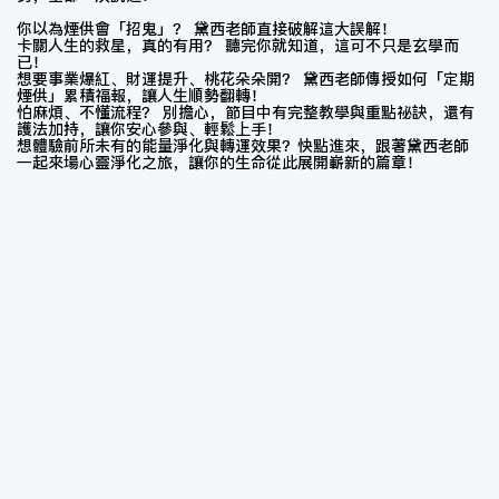
你以為煙供會「招鬼」？ 黛西老師直接破解這大誤解！
卡關人生的救星，真的有用？ 聽完你就知道，這可不只是玄學而
已！
想要事業爆紅、財運提升、桃花朵朵開？ 黛西老師傳授如何「定期
煙供」累積福報，讓人生順勢翻轉！
怕麻煩、不懂流程？ 別擔心，節目中有完整教學與重點祕訣，還有
護法加持，讓你安心參與、輕鬆上手！
想體驗前所未有的能量淨化與轉運效果？快點進來，跟著黛西老師
一起來場心靈淨化之旅，讓你的生命從此展開嶄新的篇章！