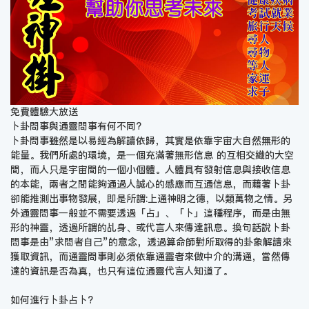
免費體驗大放送
卜卦問事與通靈問事有何不同?
卜卦問事雖然是以易經為解讀依歸，其實是依靠宇宙大自然無形的
能量。我們所處的環境，是一個充滿著無形信息 的互相交織的大空
間，而人只是宇宙間的一個小個體。人體具有發射信息與接收信息
的本能，兩者之間能夠通過人誠心的感應而互通信息，而藉著卜卦
卻能推測出事物發展，即是所謂:上通神明之德，以類萬物之情。另
外通靈問事一般並不需要透過「占」、「卜」這種程序，而是由無
形的神靈，透過所謂的乩身、或代言人來傳達訊息。換句話說卜卦
問事是由”求問者自己”的意念，透過算命師對所取得的卦象解讀來
獲取資訊，而通靈問事則必須依靠通靈者來做中介的溝通，當然傳
達的資訊是否為真，也只有這位通靈代言人知道了。
如何進行卜卦占卜?