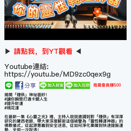
▶
請點我，到YT觀看
◀
Youtube連結:
https://youtu.be/MD9zc0qex9g
推薦會員賺500
揭開「煙供」神祕面紗！
#讓你瞬間打通卡關人生
#提升財運
#桃花運
在最新一集《心靈之光》裡，主持人斑斑邀請到對「煙供」有深厚
研究的黛西老師，帶大家深度解密這個被譽為「靈性轉運神器」的
佛教儀式。從起源意義到安全迷思，從如何淨化業障到快速提振運
勢，全部一次說透！