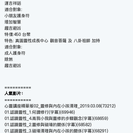
運吉祥話
適合對象:
小朋友護身符
增加智慧
趨吉避凶
特價:450 台幣
特色: 真圓靈性成長中心 觀音菩薩 及 八卦祖師 加持
適合對象:
成人護身符
除煞
趨吉避凶
==========
人氣影片：
==========
心靈講座精華版02_靈修與內在小孩清理_2019.03.08
(73212)
01.認識靈性_1.何謂修行(字幕)
(69946)
01.認識靈性_4.高我小我與靈修的步驟觀念(字幕)
(68659)
01.認識靈性_2.靈修與磁場的關係(字幕)
(68582)
01.認識靈性_3.磁場清理與內在小孩的關係(字幕)
(68291)