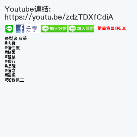
Youtube連結:
https://youtu.be/zdzTDXfCdiA
推薦會員賺500
後製者:有華
#肉身
#信任度
#執著
#智慧
#修行
#提醒
#信念
#驗證
#冤親債主