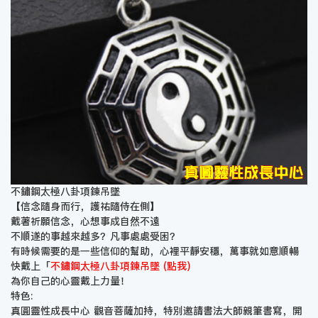
不鏽鋼太極八卦項鍊吊墜
【信念隨身而行，護祐隨侍在側】
戴著祈願信念，心想事成自然不遠
不順遂的事越來越多？凡事處處受困？
有時候需要的是一些信仰的幫助，心裡平靜安穩，萬事就如意順暢
快戴上「
不鏽鋼太極八卦項鍊吊墜 (點我)
為你自己的心靈戴上力量！
特色:
真圓靈性成長中心 觀音菩薩加持，特別邀請書法大師親筆書寫，開