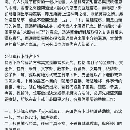
間，而人只是宇宙間的一個小個體。人體具有發射信息與接收信息
的本能，兩者之間能夠通過人誠心的感應而互通信息，而藉著卜卦
卻能推測出事物發展，即是所謂:上通神明之德，以類萬物之情。另
外通靈問事一般並不需要透過「占」、「卜」這種程序，而是由無
形的神靈，透過所謂的乩身、或代言人來傳達訊息。換句話說卜卦
問事是由”求問者自己”的意念，透過算命師對所取得的卦象解讀來
獲取資訊，而通靈問事則必須依靠通靈者來做中介的溝通，當然傳
達的資訊是否為真，也只有這位通靈代言人知道了。
如何進行卜卦占卜?
易經卜卦的算命方式其實是非常多元的，包括:鬼谷子的金錢卦、文
王卦、龜卦、米卦、文字卦、數字卦、竹籤卦、文鳥卦、紙牌卦、
骰子卦…等，要以何種方式或工具來卜卦，完全是以占卜老師或算
命師決定。卜卦的最基本目的，就是很直接、清楚地將一件事情的
實相、癥兆，明白地揭示出來。當我們遇到了困難、疑惑、矛盾、
痛苦、挫折時，想要做出決定或尋求解決方法時，必須先能釐清問
題癥結，所以在占卜或卜卦問事之前，有幾件重要的準備工作:
一、卜卦講究的是「天人感應」，必須先有卜卦的清楚動機，心念
一起，才可以起卦，解決疑惑。
二、只要誠心問事，任何工具不拘，不影響其準確率，與所使用的
方法無關。