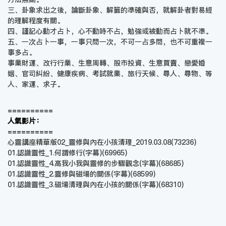
三、卦象求出之後，論斷卦象、解籤的準確與否，就解卦者對易經
的理解程度有關。
四、謹記心動才占卜，心不動時不占，勉強或被動而占卜就不準。
五、一次占卜一事，一事只問一次，不可一占多問，也不可重複一
事多占。
事業財運、改行行業、生意周轉、股市投資、生意買賣、戀愛婚
姻、官司糾紛、健康疾病、考試就業、旅行天候、尋人、尋物、等
人、家運、求子。
==========
人氣影片：
==========
心靈講座精華版02_靈修與內在小孩清理_2019.03.08
(73236)
01.認識靈性_1.何謂修行(字幕)
(69965)
01.認識靈性_4.高我小我與靈修的步驟觀念(字幕)
(68685)
01.認識靈性_2.靈修與磁場的關係(字幕)
(68599)
01.認識靈性_3.磁場清理與內在小孩的關係(字幕)
(68310)