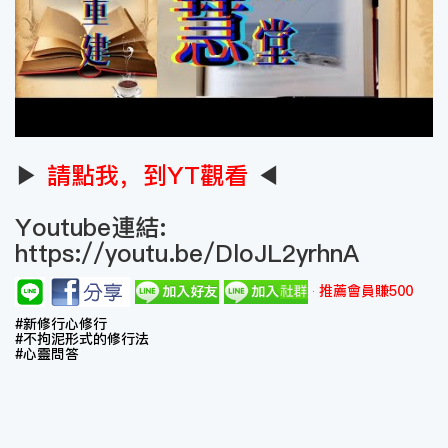
▶
請點我，到YT觀看
◀
Youtube連結:
https://youtu.be/DloJL2yrhnA
推薦會員賺500
#新修行心修行
#不拘泥形式的修行法
#心靈問答