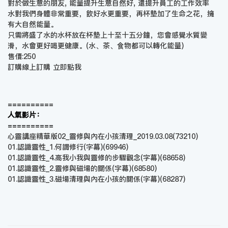
對於做生意的朋友, 能量提升生意自然好, 還提升員工的工作效率
水對我們身體非常重要，飲好水更重要，再杯墊加了生命之花，擁
有大自然能量。
只需將盛了水的水杯放在杯墊上十至十五分鐘，您會感覺水質變
滑，水會更好喝更健康。(水、茶、食物都可以轉化能量)
售價:250
訂購線上訂購
立即點我
==========
人氣影片：
==========
心靈講座精華版02_靈修與內在小孩清理_2019.03.08
(73210)
01.認識靈性_1.何謂修行(字幕)
(69946)
01.認識靈性_4.高我小我與靈修的步驟觀念(字幕)
(68658)
01.認識靈性_2.靈修與磁場的關係(字幕)
(68580)
01.認識靈性_3.磁場清理與內在小孩的關係(字幕)
(68287)