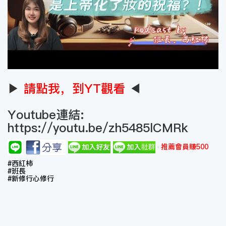
▶
請點我，到YT觀看
◀
Youtube連結:
https://youtu.be/zh5485lCMRk
推薦會員賺500
#西紅柿
#班長
#新修行心修行