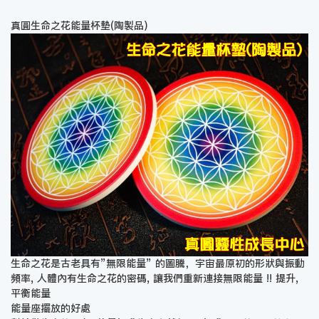
真圓生命之花能量杯墊(陶製品)
生命之花是古老具有”無限能量” 的圖騰，宇宙最原初的形狀與振動
頻率, 人體內有生命之花的密碼, 讓我們重新連接無限能量 !! 提升,
平衡能量
能量座擺放的好處