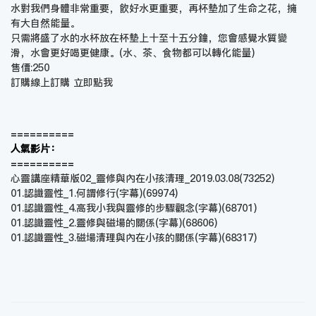
水對我們身體非常重要，飲好水更重要，再杯墊加了生命之花，擁
有大自然能量。
只需將盛了水的水杯放在杯墊上十至十五分鐘，您會感覺水質變
滑，水會更好喝更健康。(水、茶、食物都可以轉化能量)
售價:250
訂購線上訂購
立即點我
==========
人氣影片：
==========
心靈講座精華版02_靈修與內在小孩清理_2019.03.08
(73252)
01.認識靈性_1.何謂修行(字幕)
(69974)
01.認識靈性_4.高我小我與靈修的步驟觀念(字幕)
(68701)
01.認識靈性_2.靈修與磁場的關係(字幕)
(68606)
01.認識靈性_3.磁場清理與內在小孩的關係(字幕)
(68317)