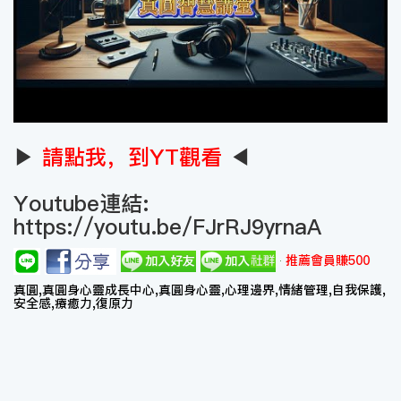
▶
請點我，到YT觀看
◀
Youtube連結:
https://youtu.be/FJrRJ9yrnaA
推薦會員賺500
真圓,真圓身心靈成長中心,真圓身心靈,心理邊界,情緒管理,自我保護,
安全感,療癒力,復原力