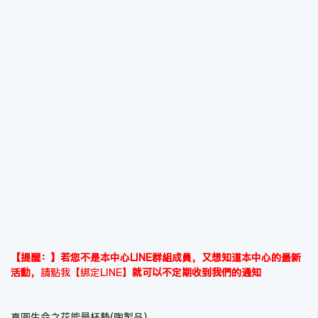
【提醒：】若您不是本中心LINE群組成員，又想知道本中心的最新
活動，
請點我【綁定LINE】
就可以不定期收到我們的通知
真圓生命之花能量杯墊(陶製品)