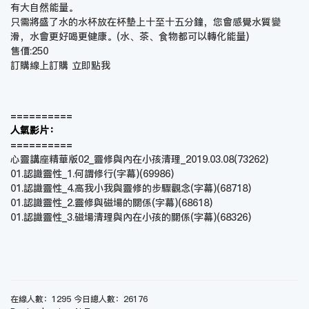
有大自然能量。
只需將盛了水的水杯放在杯墊上十至十五分鐘，您會感覺水質變
滑，水會更好喝更健康。(水、茶、食物都可以轉化能量)
售價:250
訂購線上訂購
立即點我
==========
人氣影片：
==========
心靈講座精華版02_靈修與內在小孩清理_2019.03.08
(73262)
01.認識靈性_1.何謂修行(字幕)
(69986)
01.認識靈性_4.高我小我與靈修的步驟觀念(字幕)
(68718)
01.認識靈性_2.靈修與磁場的關係(字幕)
(68618)
01.認識靈性_3.磁場清理與內在小孩的關係(字幕)
(68326)
在線人數：1295 今日總人數：26176