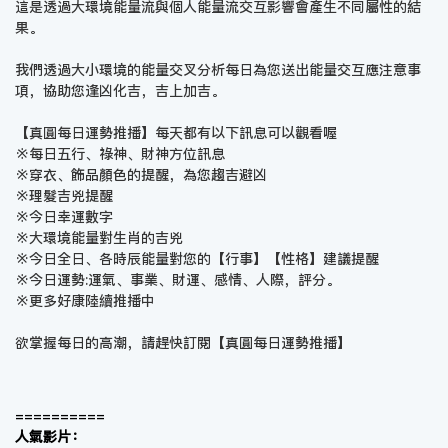
這是透過大環境能量流與個人能量流交互影響會產生不同屬性的結
果。
我們透過大小環境的能量交叉分析每日為您送出能量交互應注意事
項，協助您逢凶化吉，吉上加吉。
【真圓每日運勢推播】每天都有以下訊息可以觀看喔
※每日五行、祿神、財神方位訊息
※穿衣、飾品顏色的提醒，為您趨吉避凶
※理髮吉兇提醒
※今日幸運數字
※大環境能量對生肖的吉兇
※今日全日、各時辰能量對您的【行事】【性格】建議提醒
※今日運勢:運氣、事業、財運、感情、人際，評分。
※更多好康陸續推播中
欲掌握每日的高潮，請趕快訂閱【
真圓每日運勢推播
】
==========
人氣影片：