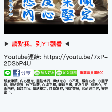
▶
請點我，到YT觀看
◀
Youtube連結:
https://youtu.be/7xP-
2DSbP4U
推薦會員賺500
態度柔順, 內心堅定, 靈性修行, 禪修定心, 心不亂, 穩定心念, 心靈平
靜, 接納現實, 放下執著, 心境平和, 靜觀自省, 正念生活, 慈悲心, 平
衡內在, 超越自我, 情緒穩定, 自我掌控, 禪定智慧, 忍耐與包容, 安住
當下,