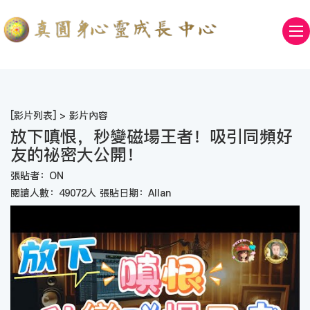
[
影片列表
] > 影片內容
放下嗔恨，秒變磁場王者！吸引同頻好
友的祕密大公開！
張貼者：ON
閱讀人數：49072人 張貼日期：Allan