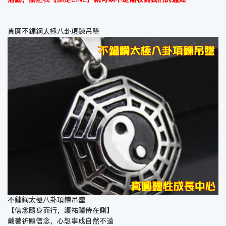
真圓不鏽鋼太極八卦項鍊吊墜
不鏽鋼太極八卦項鍊吊墜
【信念隨身而行，護祐隨侍在側】
戴著祈願信念，心想事成自然不遠