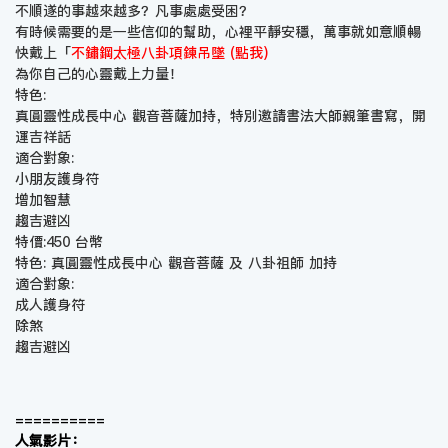
不順遂的事越來越多？凡事處處受困？
有時候需要的是一些信仰的幫助，心裡平靜安穩，萬事就如意順暢
快戴上「
不鏽鋼太極八卦項鍊吊墜 (點我)
為你自己的心靈戴上力量！
特色:
真圓靈性成長中心 觀音菩薩加持，特別邀請書法大師親筆書寫，開
運吉祥話
適合對象:
小朋友護身符
增加智慧
趨吉避凶
特價:450 台幣
特色: 真圓靈性成長中心 觀音菩薩 及 八卦祖師 加持
適合對象:
成人護身符
除煞
趨吉避凶
==========
人氣影片：