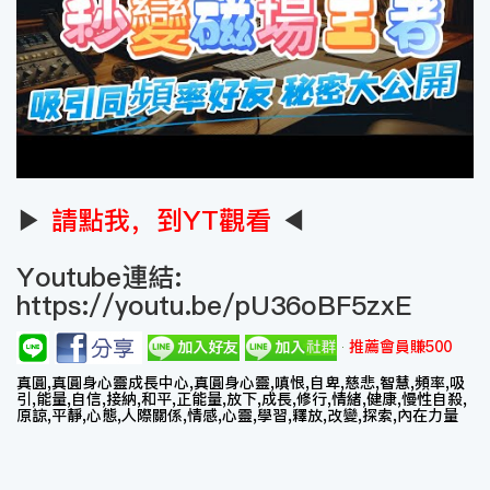
▶
請點我，到YT觀看
◀
Youtube連結:
https://youtu.be/pU36oBF5zxE
推薦會員賺500
真圓,真圓身心靈成長中心,真圓身心靈,嗔恨,自卑,慈悲,智慧,頻率,吸
引,能量,自信,接納,和平,正能量,放下,成長,修行,情緒,健康,慢性自殺,
原諒,平靜,心態,人際關係,情感,心靈,學習,釋放,改變,探索,內在力量