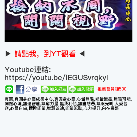
▶
請點我，到YT觀看
◀
Youtube連結:
https://youtu.be/lEGUSvrqkyI
推薦會員賺500
真圓,真圓身心靈成長中心,真圓身心靈,心量無限,能量無盡,無限可能,
開闊心境,無邊智慧,無窮力量,無我利他,無盡慈悲,無限光明,大愛包
容,心靈自由,積極能量,智慧啟迪,能量流動,心力提升,內在豐盛