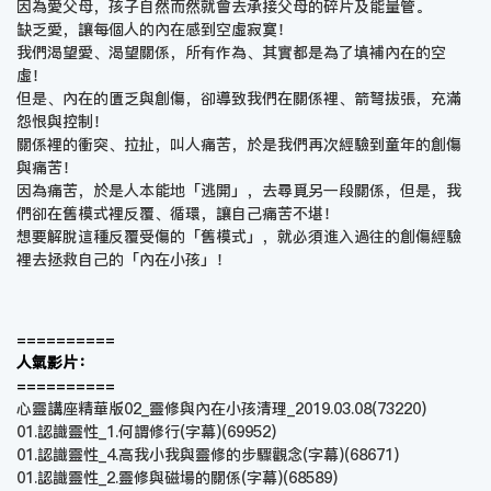
因為愛父母，孩子自然而然就會去承接父母的碎片及能量管。
缺乏愛，讓每個人的內在感到空虛寂寞！
我們渴望愛、渴望關係，所有作為、其實都是為了填補內在的空
虛！
但是、內在的匱乏與創傷，卻導致我們在關係裡、箭弩拔張，充滿
怨恨與控制！
關係裡的衝突、拉扯，叫人痛苦，於是我們再次經驗到童年的創傷
與痛苦！
因為痛苦，於是人本能地「逃開」，去尋覓另一段關係，但是，我
們卻在舊模式裡反覆、循環，讓自己痛苦不堪！
想要解脫這種反覆受傷的「舊模式」，就必須進入過往的創傷經驗
裡去拯救自己的「內在小孩」！
==========
人氣影片：
==========
心靈講座精華版02_靈修與內在小孩清理_2019.03.08
(73220)
01.認識靈性_1.何謂修行(字幕)
(69952)
01.認識靈性_4.高我小我與靈修的步驟觀念(字幕)
(68671)
01.認識靈性_2.靈修與磁場的關係(字幕)
(68589)