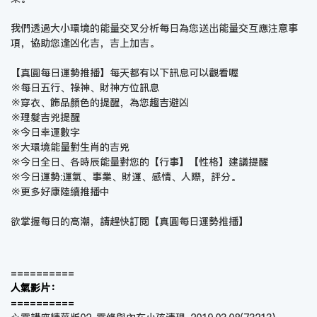
我們透過大小環境的能量交叉分析每日為您送出能量交互應注意事
項，協助您逢凶化吉，吉上加吉。
【真圓每日運勢推播】每天都有以下訊息可以觀看喔
※每日五行、祿神、財神方位訊息
※穿衣、飾品顏色的提醒，為您趨吉避凶
※理髮吉兇提醒
※今日幸運數字
※大環境能量對生肖的吉兇
※今日全日、各時辰能量對您的【行事】【性格】建議提醒
※今日運勢:運氣、事業、財運、感情、人際，評分。
※更多好康陸續推播中
欲掌握每日的高潮，請趕快訂閱【
真圓每日運勢推播
】
==========
人氣影片：
==========