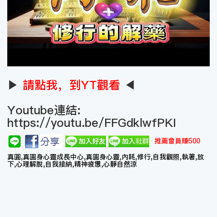
▶
請點我，到YT觀看
◀
Youtube連結:
https://youtu.be/FFGdklwfPKI
推薦會員賺500
真圓,真圓身心靈成長中心,真圓身心靈,內耗,修行,自我觀照,執著,放
下,心理解脫,自我接納,精神疲憊,心靜自然涼