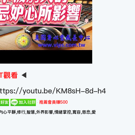
T觀看
◀
ttps://youtu.be/KM8sH-8d-h4
推薦會員賺500
內心平靜,修行,智慧,外界影響,情緒掌控,寬容,慈悲,愛