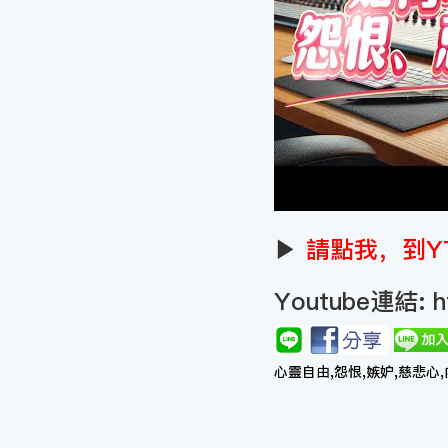
▶
請點我，到Y
Youtube連結:
h
心靈自由,怨恨,嫉妒,慈悲心,