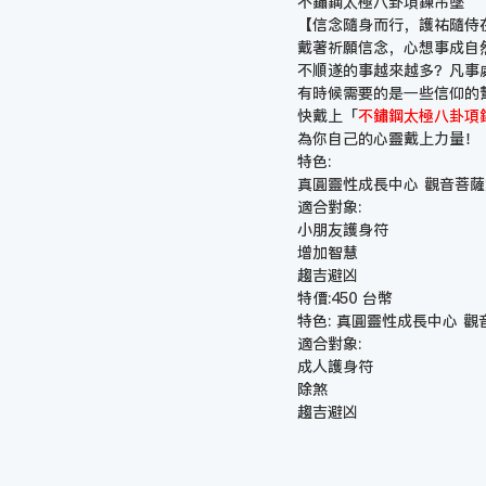
不鏽鋼太極八卦項鍊吊墜
【信念隨身而行，護祐隨侍
戴著祈願信念，心想事成自
不順遂的事越來越多？凡事
有時候需要的是一些信仰的
快戴上「
不鏽鋼太極八卦項鍊
為你自己的心靈戴上力量！
特色:
真圓靈性成長中心 觀音菩
適合對象:
小朋友護身符
增加智慧
趨吉避凶
特價:450 台幣
特色: 真圓靈性成長中心 觀
適合對象:
成人護身符
除煞
趨吉避凶