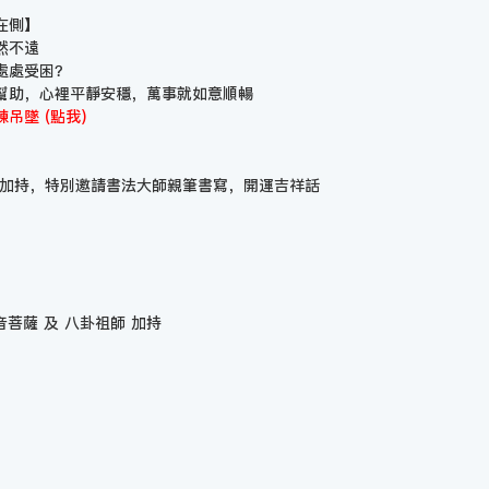
在側】
然不遠
處處受困？
幫助，心裡平靜安穩，萬事就如意順暢
吊墜 (點我)
薩加持，特別邀請書法大師親筆書寫，開運吉祥話
音菩薩 及 八卦祖師 加持