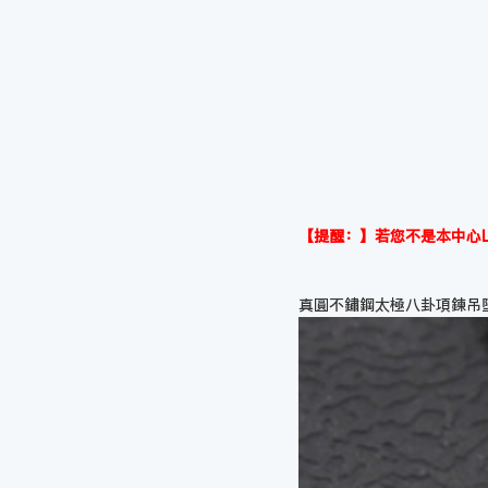
【提醒：】若您不是本中心L
真圓不鏽鋼太極八卦項鍊吊