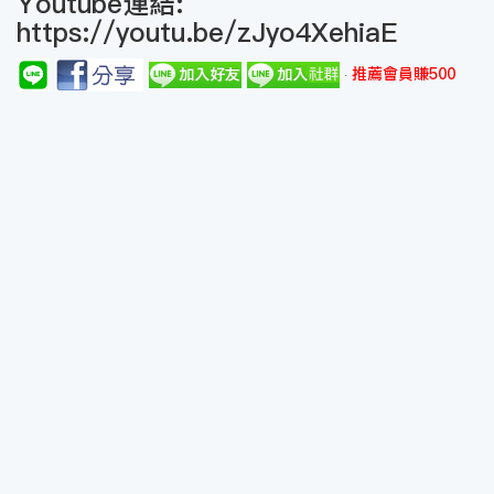
Youtube連結:
https://youtu.be/zJyo4XehiaE
推薦會員賺500