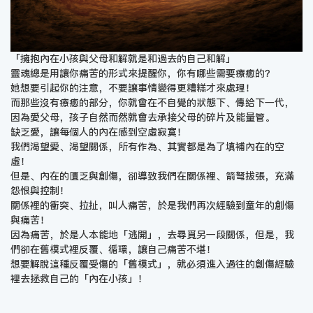
「擁抱內在小孩與父母和解就是和過去的自己和解」
靈魂總是用讓你痛苦的形式來提醒你，你有哪些需要療癒的？
她想要引起你的注意，不要讓事情變得更糟糕才來處理！
而那些沒有療癒的部分，你就會在不自覺的狀態下、傳給下一代，
因為愛父母，孩子自然而然就會去承接父母的碎片及能量管。
缺乏愛，讓每個人的內在感到空虛寂寞！
我們渴望愛、渴望關係，所有作為、其實都是為了填補內在的空
虛！
但是、內在的匱乏與創傷，卻導致我們在關係裡、箭弩拔張，充滿
怨恨與控制！
關係裡的衝突、拉扯，叫人痛苦，於是我們再次經驗到童年的創傷
與痛苦！
因為痛苦，於是人本能地「逃開」，去尋覓另一段關係，但是，我
們卻在舊模式裡反覆、循環，讓自己痛苦不堪！
想要解脫這種反覆受傷的「舊模式」，就必須進入過往的創傷經驗
裡去拯救自己的「內在小孩」！