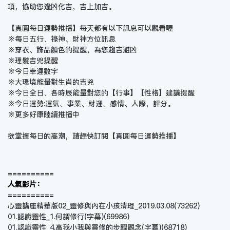
項，協助您逢凶化吉，吉上加吉。
【真圓每日運勢推播】每天都有以下訊息可以觀看喔
※每日五行、祿神、財神方位訊息
※穿衣、飾品顏色的提醒，為您趨吉避凶
※理髮吉兇提醒
※今日幸運數字
※大環境能量對生肖的吉兇
※今日全日、各時辰能量對您的【行事】【性格】建議提醒
※今日運勢:運氣、事業、財運、感情、人際，評分。
※更多好康陸續推播中
欲掌握每日的高潮，請趕快訂閱【
真圓每日運勢推播
】
==========
人氣影片：
==========
心靈講座精華版02_靈修與內在小孩清理_2019.03.08
(73262)
01.認識靈性_1.何謂修行(字幕)
(69986)
01.認識靈性_4.高我小我與靈修的步驟觀念(字幕)
(68718)