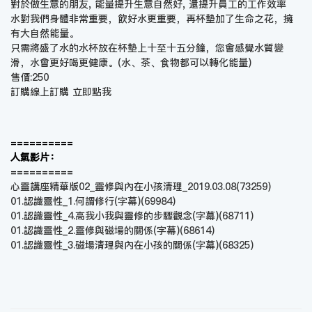
對於做生意的朋友, 能量提升生意自然好, 還提升員工的工作效率
水對我們身體非常重要，飲好水更重要，再杯墊加了生命之花，擁
有大自然能量。
只需將盛了水的水杯放在杯墊上十至十五分鐘，您會感覺水質變
滑，水會更好喝更健康。(水、茶、食物都可以轉化能量)
售價:250
訂購線上訂購
立即點我
==========
人氣影片：
==========
心靈講座精華版02_靈修與內在小孩清理_2019.03.08
(73259)
01.認識靈性_1.何謂修行(字幕)
(69984)
01.認識靈性_4.高我小我與靈修的步驟觀念(字幕)
(68711)
01.認識靈性_2.靈修與磁場的關係(字幕)
(68614)
01.認識靈性_3.磁場清理與內在小孩的關係(字幕)
(68325)