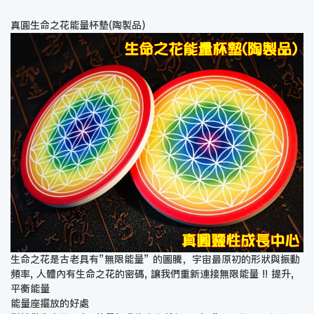
真圓生命之花能量杯墊(陶製品)
生命之花是古老具有”無限能量” 的圖騰，宇宙最原初的形狀與振動
頻率, 人體內有生命之花的密碼, 讓我們重新連接無限能量 !! 提升,
平衡能量
能量座擺放的好處