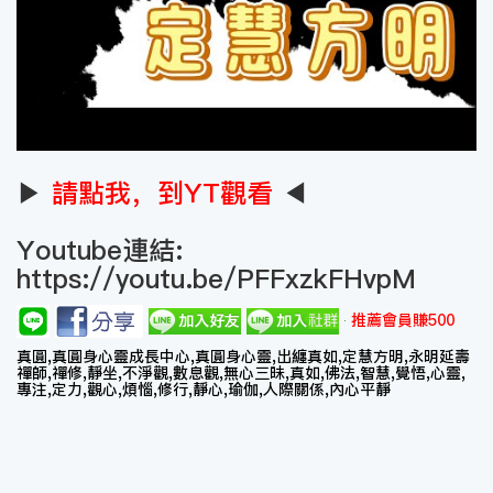
▶
請點我，到YT觀看
◀
Youtube連結:
https://youtu.be/PFFxzkFHvpM
推薦會員賺500
真圓,真圓身心靈成長中心,真圓身心靈,出纏真如,定慧方明,永明延壽
禪師,禪修,靜坐,不淨觀,數息觀,無心三昧,真如,佛法,智慧,覺悟,心靈,
專注,定力,觀心,煩惱,修行,靜心,瑜伽,人際關係,內心平靜