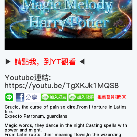
▶
請點我，到YT觀看
◀
Youtube連結:
https://youtu.be/TgXKJk1MQS8
推薦會員賺500
Crucio, the curse of pain so dire,From I torture in Latins
fire.
Expecto Patronum, guardians
Magic words, they dance in the night,Casting spells with
power and might.
From Latin roots, their meaning flows,In the wizarding