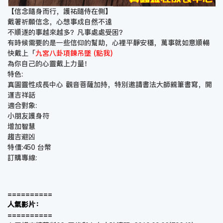
【信念隨身而行，護祐隨侍在側】
戴著祈願信念，心想事成自然不遠
不順遂的事越來越多？凡事處處受困？
有時候需要的是一些信仰的幫助，心裡平靜安穩，萬事就如意順暢
快戴上「
九宮八卦項鍊吊墜 (點我)
為你自己的心靈戴上力量！
特色:
真圓靈性成長中心 觀音菩薩加持，特別邀請書法大師親筆書寫，開
運吉祥話
適合對象:
小朋友護身符
增加智慧
趨吉避凶
特價:450 台幣
訂購專線:
==========
人氣影片：
==========