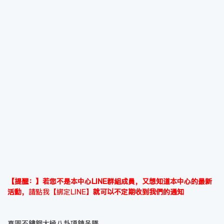
【提醒：】若您不是本中心LINE群組成員，又想知道本中心的最新
活動，
請點我【綁定LINE】
就可以不定期收到我們的通知
真圓不鏽鋼太極八卦項鍊吊墜