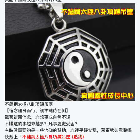
不鏽鋼太極八卦項鍊吊墜
【信念隨身而行，護祐隨侍在側】
戴著祈願信念，心想事成自然不遠
不順遂的事越來越多？凡事處處受困？
有時候需要的是一些信仰的幫助，心裡平靜安穩，萬事就如意順暢
快戴上「
不鏽鋼太極八卦項鍊吊墜 (點我)