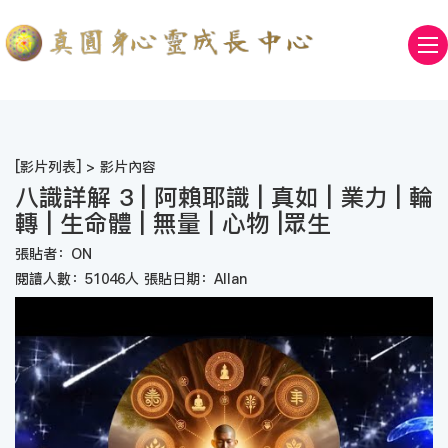
[
影片列表
] > 影片內容
八識詳解 3 | 阿賴耶識 | 真如 | 業力 | 輪
轉 | 生命體 | 無量 | 心物 |眾生
張貼者：ON
閱讀人數：51046人 張貼日期：Allan