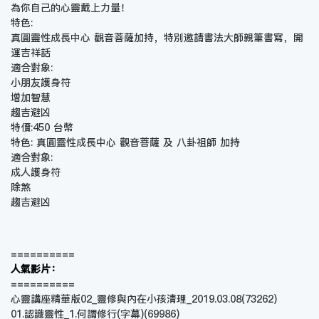
為你自己的心靈戴上力量！
特色:
真圓靈性成長中心 觀音菩薩加持，特別邀請書法大師親筆書寫，開
運吉祥話
適合對象:
小朋友護身符
增加智慧
趨吉避凶
特價:450 台幣
特色: 真圓靈性成長中心 觀音菩薩 及 八卦祖師 加持
適合對象:
成人護身符
除煞
趨吉避凶
==========
人氣影片：
==========
心靈講座精華版02_靈修與內在小孩清理_2019.03.08
(73262)
01.認識靈性_1.何謂修行(字幕)
(69986)