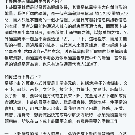
卜卦問事與通靈問事有何不同?
卜卦問事雖然是以易經為解讀依歸，其實是依靠宇宙大自然無形的
能量。我們所處的環境，是一個充滿著無形信息 的互相交織的大空
間，而人只是宇宙間的一個小個體。人體具有發射信息與接收信息
的本能，兩者之間能夠通過人誠心的感應而互通信息，而藉著卜卦
卻能推測出事物發展，即是所謂:上通神明之德，以類萬物之情。另
外通靈問事一般並不需要透過「占」、「卜」這種程序，而是由無
形的神靈，透過所謂的乩身、或代言人來傳達訊息。換句話說卜卦
問事是由”求問者自己”的意念，透過算命師對所取得的卦象解讀來
獲取資訊，而通靈問事則必須依靠通靈者來做中介的溝通，當然傳
達的資訊是否為真，也只有這位通靈代言人知道了。
如何進行卜卦占卜?
易經卜卦的算命方式其實是非常多元的，包括:鬼谷子的金錢卦、文
王卦、龜卦、米卦、文字卦、數字卦、竹籤卦、文鳥卦、紙牌卦、
骰子卦…等，要以何種方式或工具來卜卦，完全是以占卜老師或算
命師決定。卜卦的最基本目的，就是很直接、清楚地將一件事情的
實相、癥兆，明白地揭示出來。當我們遇到了困難、疑惑、矛盾、
痛苦、挫折時，想要做出決定或尋求解決方法時，必須先能釐清問
題癥結，所以在占卜或卜卦問事之前，有幾件重要的準備工作:
一、卜卦講究的是「天人感應」，必須先有卜卦的清楚動機，心念