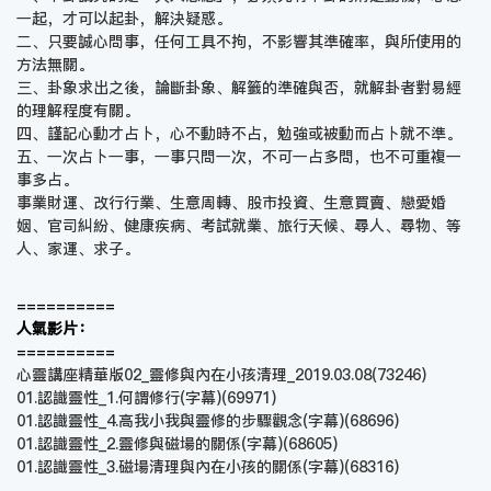
一起，才可以起卦，解決疑惑。
二、只要誠心問事，任何工具不拘，不影響其準確率，與所使用的
方法無關。
三、卦象求出之後，論斷卦象、解籤的準確與否，就解卦者對易經
的理解程度有關。
四、謹記心動才占卜，心不動時不占，勉強或被動而占卜就不準。
五、一次占卜一事，一事只問一次，不可一占多問，也不可重複一
事多占。
事業財運、改行行業、生意周轉、股市投資、生意買賣、戀愛婚
姻、官司糾紛、健康疾病、考試就業、旅行天候、尋人、尋物、等
人、家運、求子。
==========
人氣影片：
==========
心靈講座精華版02_靈修與內在小孩清理_2019.03.08
(73246)
01.認識靈性_1.何謂修行(字幕)
(69971)
01.認識靈性_4.高我小我與靈修的步驟觀念(字幕)
(68696)
01.認識靈性_2.靈修與磁場的關係(字幕)
(68605)
01.認識靈性_3.磁場清理與內在小孩的關係(字幕)
(68316)