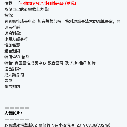
快戴上「
不鏽鋼太極八卦項鍊吊墜 (點我)
為你自己的心靈戴上力量！
特色:
真圓靈性成長中心 觀音菩薩加持，特別邀請書法大師親筆書寫，開
運吉祥話
適合對象:
小朋友護身符
增加智慧
趨吉避凶
特價:450 台幣
特色: 真圓靈性成長中心 觀音菩薩 及 八卦祖師 加持
適合對象:
成人護身符
除煞
趨吉避凶
==========
人氣影片：
==========
心靈講座精華版02_靈修與內在小孩清理_2019.03.08
(73249)