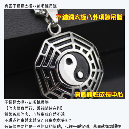
真圓不鏽鋼太極八卦項鍊吊墜
不鏽鋼太極八卦項鍊吊墜
【信念隨身而行，護祐隨侍在側】
戴著祈願信念，心想事成自然不遠
不順遂的事越來越多？凡事處處受困？
有時候需要的是一些信仰的幫助，心裡平靜安穩，萬事就如意順暢