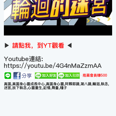
▶
請點我，到YT觀看
◀
Youtube連結:
https://youtu.be/4G4nMaZzmAA
推薦會員賺500
真圓,真圓身心靈成長中心,真圓身心靈,阿賴耶識,第八識,輪迴,執念,
迷宮,放下執念,心靈重生,記憶,舞臺,種子