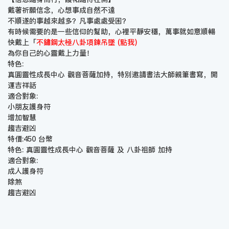
戴著祈願信念，心想事成自然不遠
不順遂的事越來越多？凡事處處受困？
有時候需要的是一些信仰的幫助，心裡平靜安穩，萬事就如意順暢
快戴上「
不鏽鋼太極八卦項鍊吊墜 (點我)
為你自己的心靈戴上力量！
特色:
真圓靈性成長中心 觀音菩薩加持，特別邀請書法大師親筆書寫，開
運吉祥話
適合對象:
小朋友護身符
增加智慧
趨吉避凶
特價:450 台幣
特色: 真圓靈性成長中心 觀音菩薩 及 八卦祖師 加持
適合對象:
成人護身符
除煞
趨吉避凶