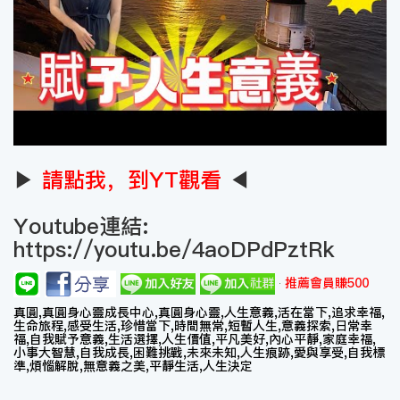
▶
請點我，到YT觀看
◀
Youtube連結:
https://youtu.be/4aoDPdPztRk
推薦會員賺500
真圓,真圓身心靈成長中心,真圓身心靈,人生意義,活在當下,追求幸福,
生命旅程,感受生活,珍惜當下,時間無常,短暫人生,意義探索,日常幸
福,自我賦予意義,生活選擇,人生價值,平凡美好,內心平靜,家庭幸福,
小事大智慧,自我成長,困難挑戰,未來未知,人生痕跡,愛與享受,自我標
準,煩惱解脫,無意義之美,平靜生活,人生決定