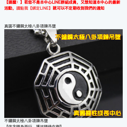
【提醒：】若您不是本中心LINE群組成員，又想知道本中心的最新
活動，
請點我【綁定LINE】
就可以不定期收到我們的通知
真圓不鏽鋼太極八卦項鍊吊墜
不鏽鋼太極八卦項鍊吊墜
【信念隨身而行，護祐隨侍在側】