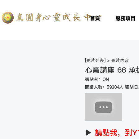
首頁
服務項目
[
影片列表
] > 影片內容
心靈講座 66 
張貼者：ON
閱讀人數：59304人 張貼日期
▶
請點我，到Y