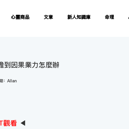
心靈商品
文章
新人知識庫
命理
承擔到因果業力怎麼辦
：Allan
T觀看
◀