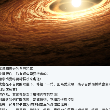
就是和過去的自己和解」
來提醒你，你有哪些需要療癒的？
讓事情變得更糟糕才來處理！
就會在不自覺的狀態下、傳給下一代，因為愛父母，孩子自然而然就會去
到空虛寂寞！
有作為、其實都是為了填補內在的空虛！
卻導致我們在關係裡、箭弩拔張，充滿怨恨與控制！
痛苦，於是我們再次經驗到童年的創傷與痛苦！