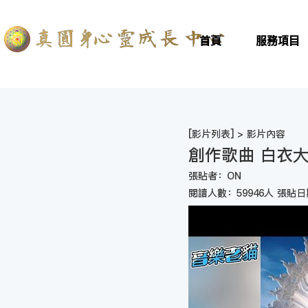
首頁
服務項目
[
影片列表
] > 影片內容
創作歌曲 白衣
張貼者：ON
閱讀人數：59946人 張貼日期