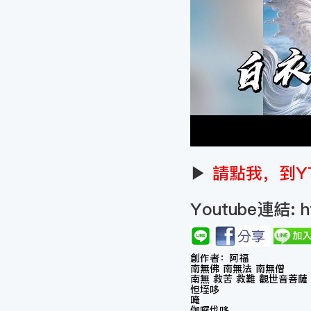
▶
請點我，到Y
Youtube連結:
h
創作者：阿福
南無佛 南無法 南無僧
南無 救苦 救難 觀世音菩薩
怛垤哆
唵
伽囉伐哆