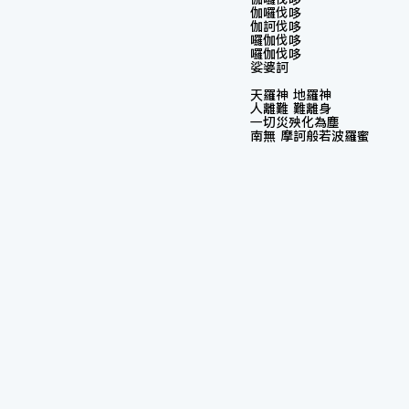
伽囉伐哆
伽訶伐哆
囉伽伐哆
囉伽伐哆
娑婆訶
天羅神 地羅神
人離難 難離身
一切災殃化為塵
南無 摩訶般若波羅蜜