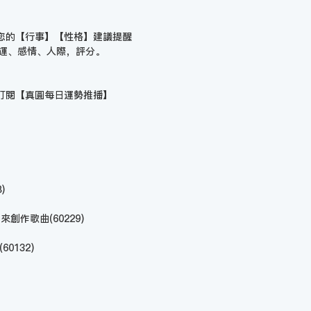
您的【行事】【性格】建議提醒
財運、感情、人際，評分。
訂閱【
真圓每日運勢推播
】
)
i 來創作歌曲
(60229)
(60132)