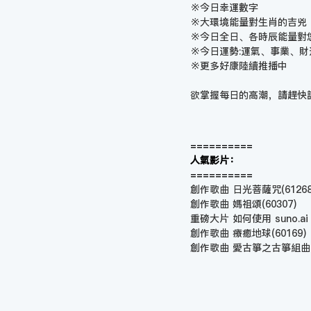
※今日幸運數字
※大環境能量對生肖的吉兇
※今日全日、各時辰能量對
※今日運勢:運氣、事業、
※更多好康陸續推播中
欲掌握每日的高潮，請趕快
==========
人氣影片：
==========
創作歌曲 日光菩薩咒
(61268
創作歌曲 媽祖頌
(60307)
重磅大片 如何使用 suno.a
創作歌曲 療癒地球
(60169)
創作歌曲 愛古箏之古箏組曲