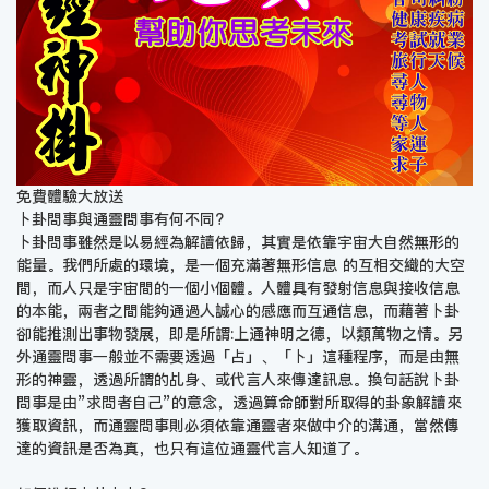
免費體驗大放送
卜卦問事與通靈問事有何不同?
卜卦問事雖然是以易經為解讀依歸，其實是依靠宇宙大自然無形的
能量。我們所處的環境，是一個充滿著無形信息 的互相交織的大空
間，而人只是宇宙間的一個小個體。人體具有發射信息與接收信息
的本能，兩者之間能夠通過人誠心的感應而互通信息，而藉著卜卦
卻能推測出事物發展，即是所謂:上通神明之德，以類萬物之情。另
外通靈問事一般並不需要透過「占」、「卜」這種程序，而是由無
形的神靈，透過所謂的乩身、或代言人來傳達訊息。換句話說卜卦
問事是由”求問者自己”的意念，透過算命師對所取得的卦象解讀來
獲取資訊，而通靈問事則必須依靠通靈者來做中介的溝通，當然傳
達的資訊是否為真，也只有這位通靈代言人知道了。