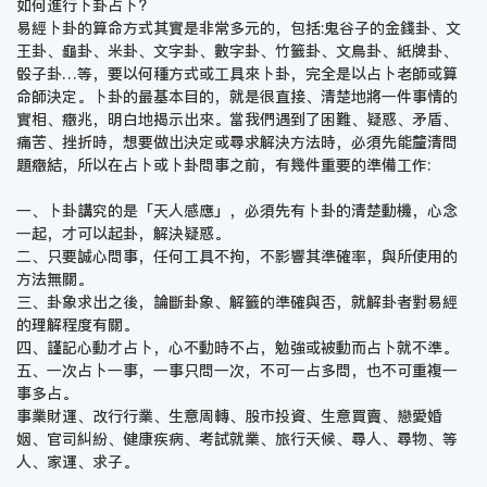
如何進行卜卦占卜?
易經卜卦的算命方式其實是非常多元的，包括:鬼谷子的金錢卦、文
王卦、龜卦、米卦、文字卦、數字卦、竹籤卦、文鳥卦、紙牌卦、
骰子卦…等，要以何種方式或工具來卜卦，完全是以占卜老師或算
命師決定。卜卦的最基本目的，就是很直接、清楚地將一件事情的
實相、癥兆，明白地揭示出來。當我們遇到了困難、疑惑、矛盾、
痛苦、挫折時，想要做出決定或尋求解決方法時，必須先能釐清問
題癥結，所以在占卜或卜卦問事之前，有幾件重要的準備工作:
一、卜卦講究的是「天人感應」，必須先有卜卦的清楚動機，心念
一起，才可以起卦，解決疑惑。
二、只要誠心問事，任何工具不拘，不影響其準確率，與所使用的
方法無關。
三、卦象求出之後，論斷卦象、解籤的準確與否，就解卦者對易經
的理解程度有關。
四、謹記心動才占卜，心不動時不占，勉強或被動而占卜就不準。
五、一次占卜一事，一事只問一次，不可一占多問，也不可重複一
事多占。
事業財運、改行行業、生意周轉、股市投資、生意買賣、戀愛婚
姻、官司糾紛、健康疾病、考試就業、旅行天候、尋人、尋物、等
人、家運、求子。