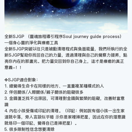
全新SJGP （靈魂旅程導引程序Soul journey guide process）
一個身心靈的淨化與療癒工具
全新SJGP突破以往只是被動清理程式與負面能量，我們所執行的全
新SJGP幫助你找回自己的力量，透過清理與自己的覺察力提昇，點
亮你內在的那盞光。把力量交回到你自己身上，這才是療癒的真正
意義-！！
✤SJGP適合對象：
1. 總覺得生命卡在同樣的地方、一直重複某種模式的人
2. 伴侶關係/人際關係/親子關係的阻礙很多
3. 金錢匱乏找不出原因，可清理對金錢與繁榮的阻礙，改善財富意
識
4. 內在小孩受傷或印記的清理。（印記：例如說有個小孩一出生家
道就中落，旁人言談似乎暗 示你是家裡掃把星，因此在你的潛意識
就烙印一個印記，覺得自已是掃把星）。
5. 很多限制性信念想要清除