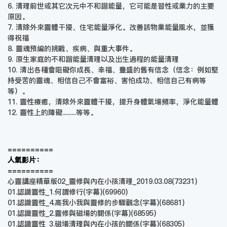
6. 清理前世或其它次元中不和諧能量，它可能是習性或業力的主要
原因。
7. 清除外來靈體干擾、住宅能量淨化。改善該物業能量風水，並獲
得祝福
8. 靈魂預編的挑戰、疾病、與重大事件。
9. 原生家庭的不和諧能量清理以及出生過程的能量清理
10. 清出各種會阻礙你成長、幸福、豐盛的舊有信念（信念：例如堅
持受苦的靈魂、相信自己不會富裕、害怕成功、相信自己有病等
等）。
11. 靈性療癒，清除外來靈體干擾，提升身體氣場頻率，淨化能量體
12. 靈性上的障礙.........等等。
==========
人氣影片：
==========
心靈講座精華版02_靈修與內在小孩清理_2019.03.08
(73231)
01.認識靈性_1.何謂修行(字幕)
(69960)
01.認識靈性_4.高我小我與靈修的步驟觀念(字幕)
(68681)
01.認識靈性_2.靈修與磁場的關係(字幕)
(68595)
01.認識靈性_3.磁場清理與內在小孩的關係(字幕)
(68305)