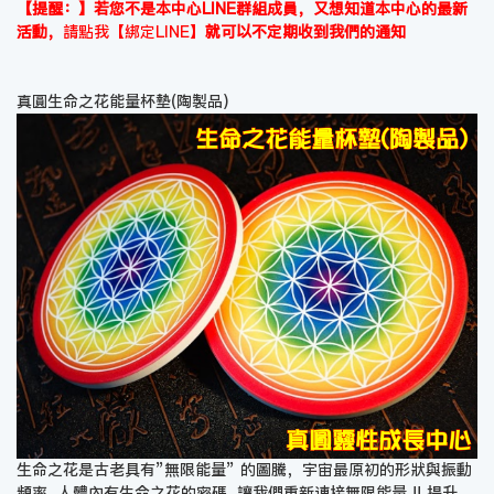
【提醒：】若您不是本中心LINE群組成員，又想知道本中心的最新
活動，
請點我【綁定LINE】
就可以不定期收到我們的通知
真圓生命之花能量杯墊(陶製品)
生命之花是古老具有”無限能量” 的圖騰，宇宙最原初的形狀與振動
頻率, 人體內有生命之花的密碼, 讓我們重新連接無限能量 !! 提升,