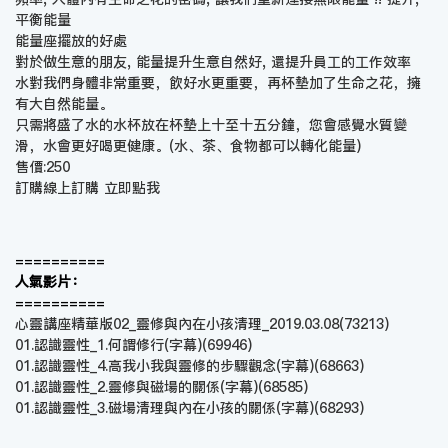
平衡能量
能量座擺放的好處
對於做生意的朋友, 能量提升生意自然好, 還提升員工的工作效率
水對我們身體非常重要，飲好水更重要，再杯墊加了生命之花，擁
有大自然能量。
只需將盛了水的水杯放在杯墊上十至十五分鐘，您會感覺水質變
滑，水會更好喝更健康。(水、茶、食物都可以轉化能量)
售價:250
訂購線上訂購
立即點我
==========
人氣影片：
==========
心靈講座精華版02_靈修與內在小孩清理_2019.03.08
(73213)
01.認識靈性_1.何謂修行(字幕)
(69946)
01.認識靈性_4.高我小我與靈修的步驟觀念(字幕)
(68663)
01.認識靈性_2.靈修與磁場的關係(字幕)
(68585)
01.認識靈性_3.磁場清理與內在小孩的關係(字幕)
(68293)