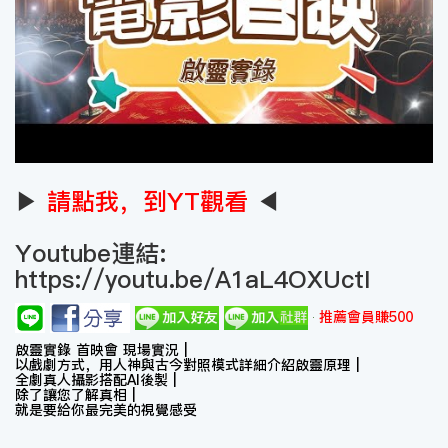
▶
請點我，到YT觀看
◀
Youtube連結:
https://youtu.be/A1aL4OXUctI
推薦會員賺500
啟靈實錄 首映會 現場實況 |
以戲劇方式，用人神與古今對照模式詳細介紹啟靈原理 |
全劇真人攝影搭配AI後製 |
除了讓您了解真相 |
就是要給你最完美的視覺感受