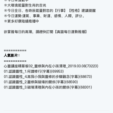
※今日幸運數字
※大環境能量對生肖的吉兇
※今日全日、各時辰能量對您的【行事】【性格】建議提醒
※今日運勢:運氣、事業、財運、感情、人際，評分。
※更多好康陸續推播中
欲掌握每日的高潮，請趕快訂閱【
真圓每日運勢推播
】
==========
人氣影片：
==========
心靈講座精華版02_靈修與內在小孩清理_2019.03.08
(73223)
01.認識靈性_1.何謂修行(字幕)
(69953)
01.認識靈性_4.高我小我與靈修的步驟觀念(字幕)
(68673)
01.認識靈性_2.靈修與磁場的關係(字幕)
(68590)
01.認識靈性_3.磁場清理與內在小孩的關係(字幕)
(68301)