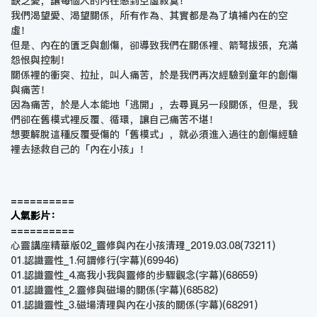
缺乏愛，讓每個人的內在感到空虛寂寞！
我們渴望愛、渴望關係，所有作為、其實都是為了填補內在的空
虛！
但是、內在的匱乏與創傷，卻導致我們在關係裡、箭弩拔張，充滿
怨恨與控制！
關係裡的衝突、拉扯，叫人痛苦，於是我們再次經驗到童年的創傷
與痛苦！
因為痛苦，於是人本能地「逃開」，去尋覓另一段關係，但是，我
們卻在舊模式裡反覆、循環，讓自己痛苦不堪！
想要解脫這種反覆受傷的「舊模式」，就必須進入過往的創傷經驗
裡去拯救自己的「內在小孩」！
==========
人氣影片：
==========
心靈講座精華版02_靈修與內在小孩清理_2019.03.08
(73211)
01.認識靈性_1.何謂修行(字幕)
(69946)
01.認識靈性_4.高我小我與靈修的步驟觀念(字幕)
(68659)
01.認識靈性_2.靈修與磁場的關係(字幕)
(68582)
01.認識靈性_3.磁場清理與內在小孩的關係(字幕)
(68291)