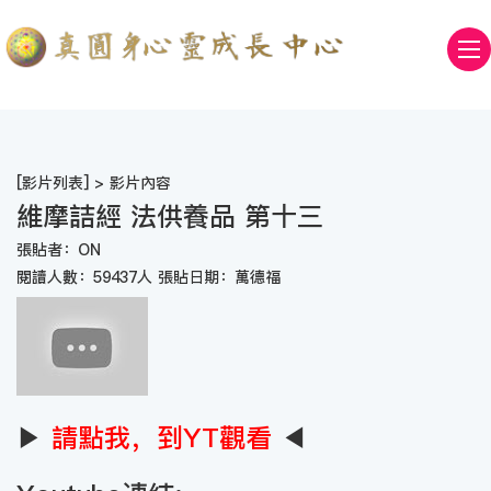
[
影片列表
] > 影片內容
維摩詰經 法供養品 第十三
張貼者：ON
閱讀人數：59437人 張貼日期：萬德福
▶
請點我，到YT觀看
◀