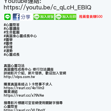
Youtube連結:
https://youtu.be/c_qLcH_EBlQ
推薦會員賺500
#心靈問答
#心靈講座
#生命藍圖
#真圓身心靈成長中心
#靈學​
#靈修
#命理
#運勢
#心靈成長
真圓心靈功法
真圓靈性成長中心 修行功法講座
詳細影片介紹，新片發表，歡迎加入官網
http://vips.com.tw
購買真圓易經占卜卡問事不求人
https://reurl.cc/4o1Vn3
購買連結
https://reurl.cc/x79VAe
搜尋影片標題可至官網使用關鍵字搜尋
心靈問答
https://reurl.cc/VLDbgY