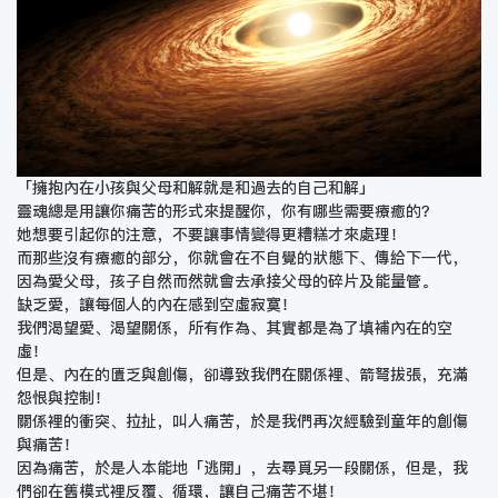
「擁抱內在小孩與父母和解就是和過去的自己和解」
靈魂總是用讓你痛苦的形式來提醒你，你有哪些需要療癒的？
她想要引起你的注意，不要讓事情變得更糟糕才來處理！
而那些沒有療癒的部分，你就會在不自覺的狀態下、傳給下一代，
因為愛父母，孩子自然而然就會去承接父母的碎片及能量管。
缺乏愛，讓每個人的內在感到空虛寂寞！
我們渴望愛、渴望關係，所有作為、其實都是為了填補內在的空
虛！
但是、內在的匱乏與創傷，卻導致我們在關係裡、箭弩拔張，充滿
怨恨與控制！
關係裡的衝突、拉扯，叫人痛苦，於是我們再次經驗到童年的創傷
與痛苦！
因為痛苦，於是人本能地「逃開」，去尋覓另一段關係，但是，我
們卻在舊模式裡反覆、循環，讓自己痛苦不堪！