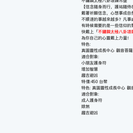
不鏽鋼太極八卦項鍊吊墜
【信念隨身而行，護祐隨侍
戴著祈願信念，心想事成自
不順遂的事越來越多？凡事
有時候需要的是一些信仰的
快戴上「
不鏽鋼太極八卦項鍊
為你自己的心靈戴上力量！
特色:
真圓靈性成長中心 觀音菩
適合對象:
小朋友護身符
增加智慧
趨吉避凶
特價:450 台幣
特色: 真圓靈性成長中心 觀
適合對象:
成人護身符
除煞
趨吉避凶