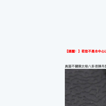
【提醒：】若您不是本中心L
真圓不鏽鋼太極八卦項鍊吊