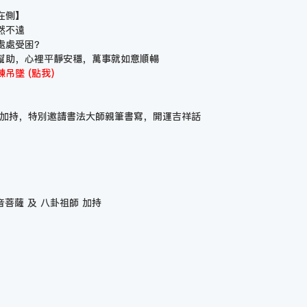
在側】
然不遠
處處受困？
幫助，心裡平靜安穩，萬事就如意順暢
吊墜 (點我)
薩加持，特別邀請書法大師親筆書寫，開運吉祥話
音菩薩 及 八卦祖師 加持