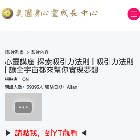
[
影片列表
] > 影片內容
心靈講座 探索吸引力法則 | 吸引力法則
| 讓全宇宙都來幫你實現夢想
張貼者：ON
閱讀人數：59395人 張貼日期：Allan
▶
請點我，到YT觀看
◀