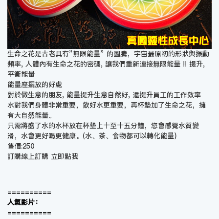
生命之花是古老具有”無限能量” 的圖騰，宇宙最原初的形狀與振動
頻率, 人體內有生命之花的密碼, 讓我們重新連接無限能量 !! 提升,
平衡能量
能量座擺放的好處
對於做生意的朋友, 能量提升生意自然好, 還提升員工的工作效率
水對我們身體非常重要，飲好水更重要，再杯墊加了生命之花，擁
有大自然能量。
只需將盛了水的水杯放在杯墊上十至十五分鐘，您會感覺水質變
滑，水會更好喝更健康。(水、茶、食物都可以轉化能量)
售價:250
訂購線上訂購
立即點我
==========
人氣影片：
==========