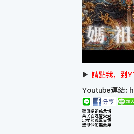
▶
請點我，到Y
Youtube連結:
h
聖母媽祖慈悲憐
萬民百姓皆受愛
忠孝節義萬古傳
聖母保佑無憂慮