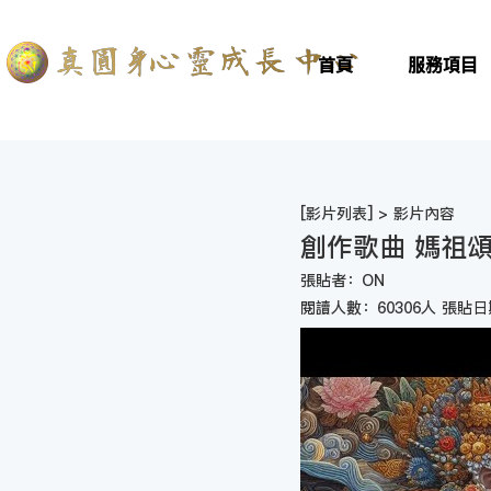
首頁
服務項目
[
影片列表
] > 影片內容
創作歌曲 媽祖
張貼者：ON
閱讀人數：60306人 張貼日期