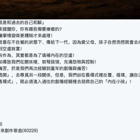
就是和過去的自己和解」
來提醒你，你有哪些需要療癒的？
讓事情變得更糟糕才來處理！
就會在不自覺的狀態下、傳給下一代，因為愛父母，孩子自然而然就會去
到空虛寂寞！
有作為、其實都是為了填補內在的空虛！
卻導致我們在關係裡、箭弩拔張，充滿怨恨與控制！
痛苦，於是我們再次經驗到童年的創傷與痛苦！
逃開」，去尋覓另一段關係，但是，我們卻在舊模式裡反覆、循環，讓自
舊模式」，就必須進入過往的創傷經驗裡去拯救自己的「內在小孩」！
)
i 來創作歌曲
(60229)