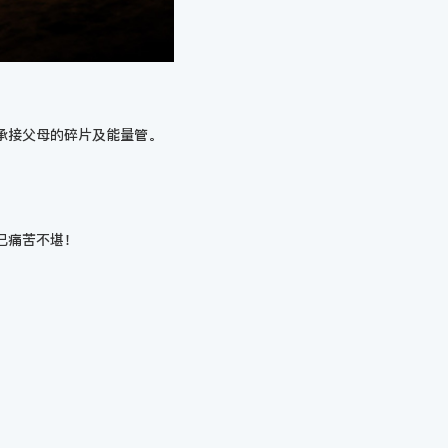
承接父母的碎片及能量管。
己痛苦不堪！