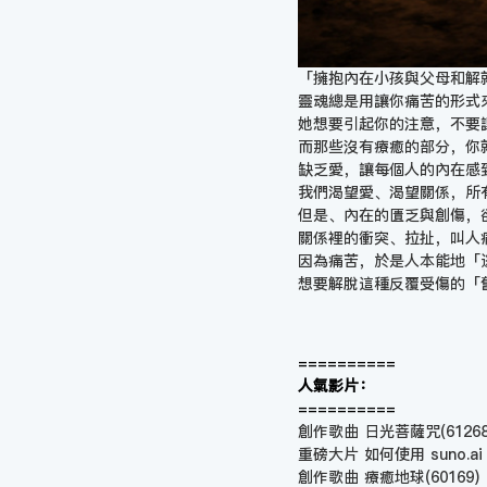
「擁抱內在小孩與父母和解
靈魂總是用讓你痛苦的形式
她想要引起你的注意，不要
而那些沒有療癒的部分，你
缺乏愛，讓每個人的內在感
我們渴望愛、渴望關係，所
但是、內在的匱乏與創傷，
關係裡的衝突、拉扯，叫人
因為痛苦，於是人本能地「
想要解脫這種反覆受傷的「
==========
人氣影片：
==========
創作歌曲 日光菩薩咒
(61268
重磅大片 如何使用 suno.a
創作歌曲 療癒地球
(60169)